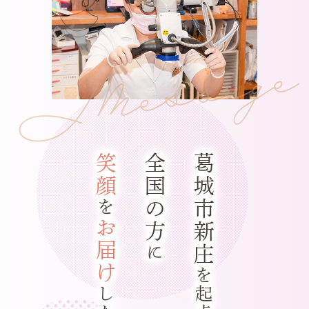
Message
笑顔
全国の方
葛城市新庄
を
お届け
に
を起点に