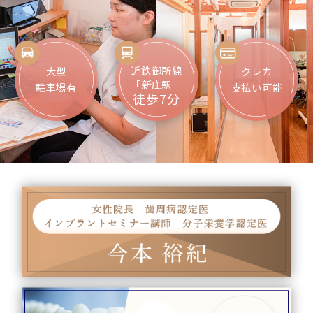
近鉄御所線
大型
クレカ
「新庄駅」
駐車場有
支払い可能
徒歩7分