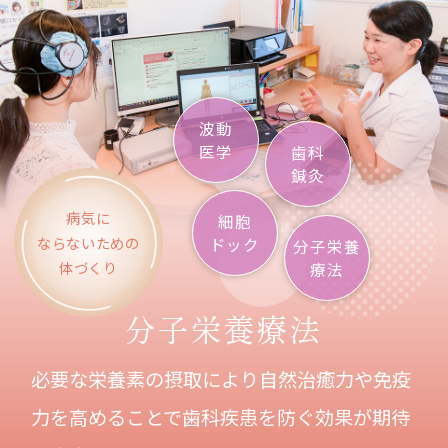
波動
医学
歯科
鍼灸
病気に
細胞
ならないための
ドック
分子栄養
体づくり
療法
分子栄養療法
必要な栄養素の摂取により自然治癒力や免疫
力を高めることで
歯科疾患を防ぐ効果が期待