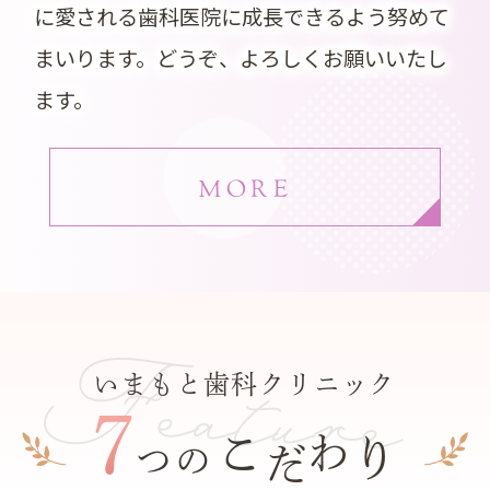
に愛される歯科医院に成長できるよう努めて
まいります。どうぞ、よろしくお願いいたし
ます。
MORE
Feature
いまもと歯科クリニック
7
こ
わ
り
だ
つの