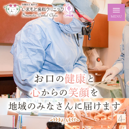
お口
健康
の
と
心
笑顔
からの
を
地域のみなさんに届けます