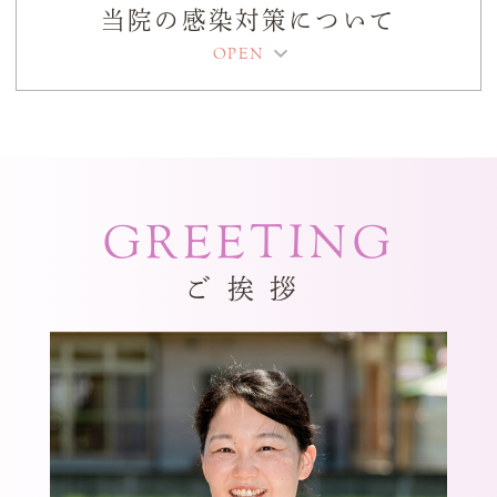
連絡くださいませ
当院の感染対策について
2026.03.12
3月14日土曜日臨時休診です 19日木曜日
診療しております
GREETING
2025.12.18
2025.12.30-2026.1.4お休みです
ご挨拶
2025.08.02
お盆休み8月10日から14日(木)までです
※9月17日（水）10月18日（土）臨時休診
いたします