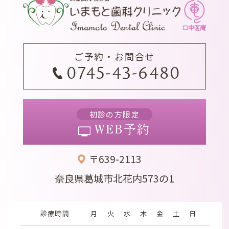
ご予約・お問合せ
0745-43-6480
初診の方限定
WEB予約
〒639-2113
奈良県葛城市北花内573の1
診療時間
月
火
水
木
金
土
日