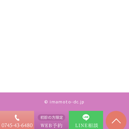
© imamoto-dc.jp