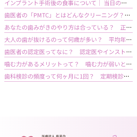
インプラント手術後の食事について｜ 当日の注意点・いつから普通の食事ができる？
歯医者の「PMTC」とはどんなクリーニング？スケーリングとは何が違うの？
あなたの歯みがきのやり方は合っている？ 正しい歯みがき方法と間違った方法
大人の歯が抜けるのって何歳が多い？ 平均年齢と原因について
歯医者の認定医ってなに？ 認定医やインストラクターの資格を持つ歯医者のメリット
噛む力があるメリットって？ 噛む力が弱いとどうなるの？
歯科検診の頻度って何ヶ月に1回？ 定期検診って何するの？