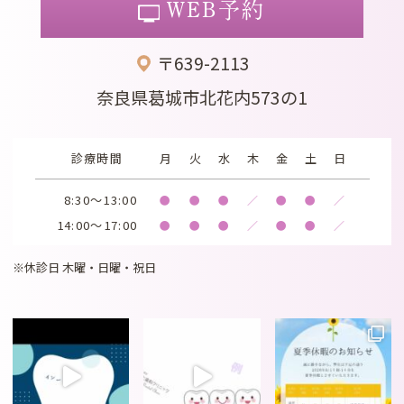
WEB予約
〒639-2113
奈良県葛城市北花内573の1
診療時間
月
火
水
木
金
土
日
8:30～13:00
●
●
●
／
●
●
／
14:00～17:00
●
●
●
／
●
●
／
※休診日 木曜・日曜・祝日