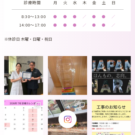
診療時間
月
火
水
木
金
土
日
8:30～13:00
●
●
●
／
●
●
／
14:00～17:00
●
●
●
／
●
●
／
※休診日 木曜・日曜・祝日