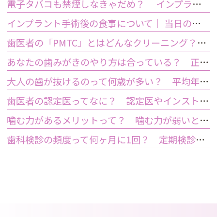
電子タバコも禁煙しなきゃだめ？ インプラント手術前後の喫煙が及ぼす影響とは？
インプラント手術後の食事について｜ 当日の注意点・いつから普通の食事ができる？
歯医者の「PMTC」とはどんなクリーニング？スケーリングとは何が違うの？
あなたの歯みがきのやり方は合っている？ 正しい歯みがき方法と間違った方法
大人の歯が抜けるのって何歳が多い？ 平均年齢と原因について
歯医者の認定医ってなに？ 認定医やインストラクターの資格を持つ歯医者のメリット
噛む力があるメリットって？ 噛む力が弱いとどうなるの？
歯科検診の頻度って何ヶ月に1回？ 定期検診って何するの？