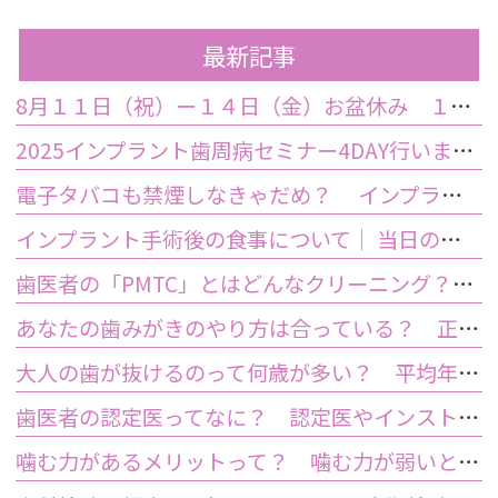
最新記事
8月１１日（祝）ー１４日（金）お盆休み １５日土曜日から診療しております
2025インプラント歯周病セミナー4DAY行いました
電子タバコも禁煙しなきゃだめ？ インプラント手術前後の喫煙が及ぼす影響とは？
インプラント手術後の食事について｜ 当日の注意点・いつから普通の食事ができる？
歯医者の「PMTC」とはどんなクリーニング？スケーリングとは何が違うの？
あなたの歯みがきのやり方は合っている？ 正しい歯みがき方法と間違った方法
大人の歯が抜けるのって何歳が多い？ 平均年齢と原因について
歯医者の認定医ってなに？ 認定医やインストラクターの資格を持つ歯医者のメリット
噛む力があるメリットって？ 噛む力が弱いとどうなるの？