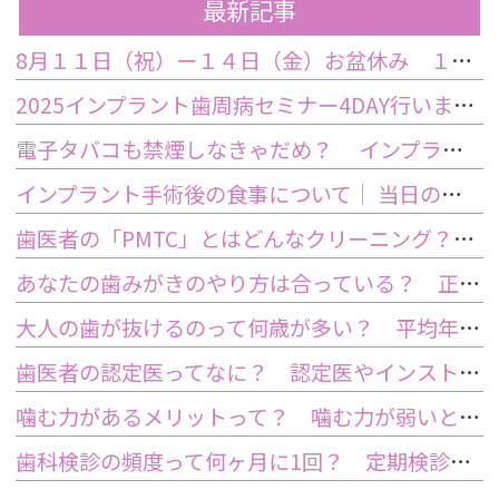
最新記事
8月１１日（祝）ー１４日（金）お盆休み １５日土曜日から診療しております
2025インプラント歯周病セミナー4DAY行いました
電子タバコも禁煙しなきゃだめ？ インプラント手術前後の喫煙が及ぼす影響とは？
インプラント手術後の食事について｜ 当日の注意点・いつから普通の食事ができる？
歯医者の「PMTC」とはどんなクリーニング？スケーリングとは何が違うの？
あなたの歯みがきのやり方は合っている？ 正しい歯みがき方法と間違った方法
大人の歯が抜けるのって何歳が多い？ 平均年齢と原因について
歯医者の認定医ってなに？ 認定医やインストラクターの資格を持つ歯医者のメリット
噛む力があるメリットって？ 噛む力が弱いとどうなるの？
歯科検診の頻度って何ヶ月に1回？ 定期検診って何するの？