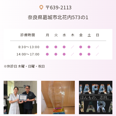
〒639-2113
奈良県葛城市北花内573の1
診療時間
月
火
水
木
金
土
日
8:30～13:00
●
●
●
／
●
●
／
14:00～17:00
●
●
●
／
●
●
／
※休診日 木曜・日曜・祝日