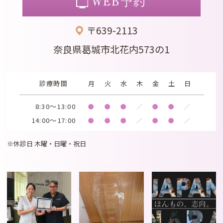
WEB予約
〒639-2113
奈良県葛城市北花内573の1
診療時間
月
火
水
木
金
土
日
8:30～13:00
●
●
●
／
●
●
／
14:00～17:00
●
●
●
／
●
●
／
※休診日 木曜・日曜・祝日