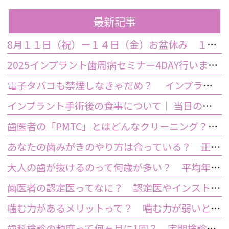
最新記事
8月１１日（祝）ー１４日（金）お盆休み １５日土曜日から診療しております
2025インプラント歯周病セミナー4DAY行いました
電子タバコも禁煙しなきゃだめ？ インプラント手術前後の喫煙が及ぼす影響とは？
インプラント手術後の食事について｜ 当日の注意点・いつから普通の食事ができる？
歯医者の「PMTC」とはどんなクリーニング？スケーリングとは何が違うの？
あなたの歯みがきのやり方は合っている？ 正しい歯みがき方法と間違った方法
大人の歯が抜けるのって何歳が多い？ 平均年齢と原因について
歯医者の認定医ってなに？ 認定医やインストラクターの資格を持つ歯医者のメリット
噛む力があるメリットって？ 噛む力が弱いとどうなるの？
歯科検診の頻度って何ヶ月に1回？ 定期検診って何するの？