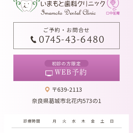
ご予約・お問合せ
0745-43-6480
初診の方限定
WEB予約
〒639-2113
奈良県葛城市北花内573の1
診療時間
月
火
水
木
金
土
日