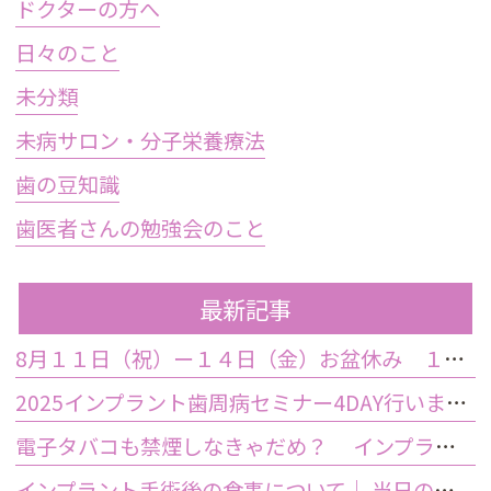
ドクターの方へ
日々のこと
未分類
未病サロン・分子栄養療法
歯の豆知識
歯医者さんの勉強会のこと
最新記事
8月１１日（祝）ー１４日（金）お盆休み １５日土曜日から診療しております
2025インプラント歯周病セミナー4DAY行いました
電子タバコも禁煙しなきゃだめ？ インプラント手術前後の喫煙が及ぼす影響とは？
インプラント手術後の食事について｜ 当日の注意点・いつから普通の食事ができる？