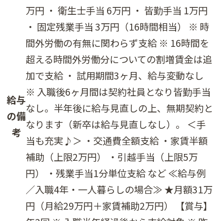
万円 ・ 衛生士手当 6万円 ・ 皆勤手当 1万円
・ 固定残業手当 3万円（16時間相当） ※ 時
間外労働の有無に関わらず支給 ※ 16時間を
超える時間外労働分についての割増賃金は追
加で支給 ・ 試用期間3ヶ月、給与変動なし
※ 入職後6ヶ月間は契約社員となり皆勤手当
給与
なし。半年後に給与見直しの上、無期契約と
の備
なります（新卒は給与見直しなし）。 ＜手
考
当も充実♪＞ ・交通費全額支給 ・家賃半額
補助（上限2万円） ・引越手当（上限5万
円） ・残業手当1分単位支給 など ≪給与例
／入職4年・一人暮らしの場合≫ ★月額31万
円（月給29万円＋家賃補助2万円） 【賞与】