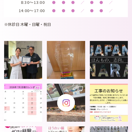
8:30～13:00
●
●
●
／
●
●
／
14:00～17:00
●
●
●
／
●
●
／
※休診日 木曜・日曜・祝日