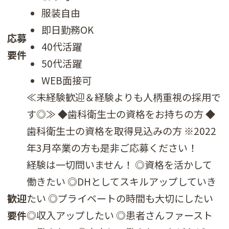
服装自由
即日勤務OK
応募
40代活躍
要件
50代活躍
WEB面接可
≪未経験歓迎＆経験よりも人柄重視の採用で
す◎≫ ◆歯科衛生士の資格をお持ちの方 ◆
歯科衛生士の資格を取得見込みの方 ※2022
年3月卒業の方も是非ご応募ください！
経験は一切問いません！ ◎資格を活かして
働きたい ◎DHとしてスキルアップしていき
歓迎
たい ◎プライベートの時間も大切にしたい
要件
◎収入アップしたい ◎患者さんファースト