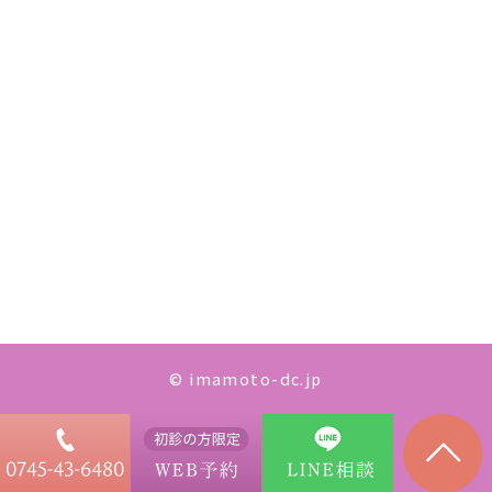
© imamoto-dc.jp