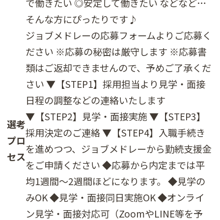
で働きたい ◎安定して働きたい などなど…
そんな方にぴったりです♪
ジョブメドレーの応募フォームよりご応募く
ださい ※応募の秘密は厳守します ※応募書
類はご返却できませんので、予めご了承くだ
さい ▼【STEP1】採用担当より見学・面接
日程の調整などの連絡いたします
▼【STEP2】見学・面接実施 ▼【STEP3】
選考
採用決定のご連絡 ▼【STEP4】入職手続き
プロ
を進めつつ、ジョブメドレーから勤続支援金
セス
をご申請ください ◆応募から内定までは平
均1週間～2週間ほどになります。 ◆見学の
みOK ◆見学・面接同日実施OK ◆オンライ
ン見学・面接対応可（ZoomやLINE等を予