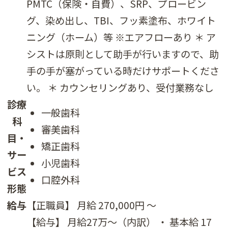
PMTC（保険・自費）、SRP、プロービン
グ、染め出し、TBI、フッ素塗布、ホワイト
ニング（ホーム）等 ※エアフローあり ＊ ア
シストは原則として助手が行いますので、助
手の手が塞がっている時だけサポートくださ
い。 ＊ カウンセリングあり、受付業務なし
診療
一般歯科
科
審美歯科
目・
矯正歯科
サー
小児歯科
ビス
口腔外科
形態
給与
【正職員】 月給 270,000円 〜
【給与】 月給27万～（内訳） ・ 基本給 17