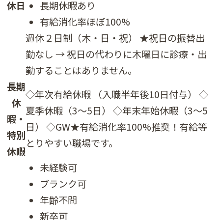
休日
長期休暇あり
有給消化率ほぼ100%
週休２日制（木・日・祝） ★祝日の振替出
勤なし → 祝日の代わりに木曜日に診療・出
勤することはありません。
長期
◇年次有給休暇 （入職半年後10日付与） ◇
休
夏季休暇（3～5日） ◇年末年始休暇（3～5
暇・
日） ◇GW★有給消化率100%推奨！有給等
特別
とりやすい職場です。
休暇
未経験可
ブランク可
年齢不問
新卒可