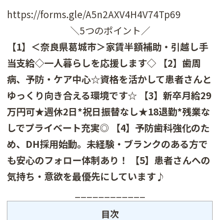
https://forms.gle/A5n2AXV4H4V74Tp69
＼5つのポイント／
【1】＜奈良県葛城市＞家賃半額補助・引越し手
当支給◇一人暮らしを応援します◇ 【2】歯周
病、予防・ケア中心☆資格を活かして患者さんと
ゆっくり向き合える環境です☆ 【3】新卒月給29
万円可★週休2日*祝日振替なし★18退勤*残業な
しでプライベート充実◎ 【4】予防歯科強化のた
め、DH採用始動。未経験・ブランクのある方で
も安心のフォロー体制あり！ 【5】患者さんへの
気持ち・意欲を最優先にしています♪
____________
目次