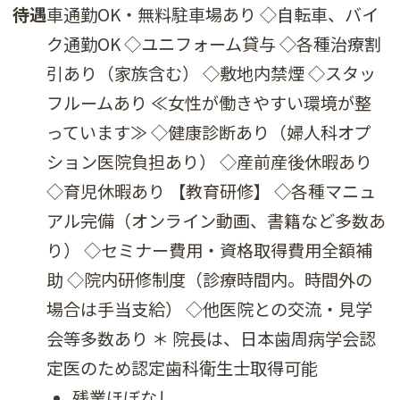
待遇
車通勤OK・無料駐車場あり ◇自転車、バイ
ク通勤OK ◇ユニフォーム貸与 ◇各種治療割
引あり（家族含む） ◇敷地内禁煙 ◇スタッ
フルームあり ≪女性が働きやすい環境が整
っています≫ ◇健康診断あり（婦人科オプ
ション医院負担あり） ◇産前産後休暇あり
◇育児休暇あり 【教育研修】 ◇各種マニュ
アル完備（オンライン動画、書籍など多数あ
り） ◇セミナー費用・資格取得費用全額補
助 ◇院内研修制度（診療時間内。時間外の
場合は手当支給） ◇他医院との交流・見学
会等多数あり ＊ 院長は、日本歯周病学会認
定医のため認定歯科衛生士取得可能
残業ほぼなし