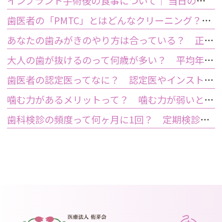
インプラント手術後の食事について｜ 当日の注意点・いつから普通の食事ができる？
歯医者の「PMTC」とはどんなクリーニング？スケーリングとは何が違うの？
あなたの歯みがきのやり方は合っている？ 正しい歯みがき方法と間違った方法
大人の歯が抜けるのって何歳が多い？ 平均年齢と原因について
歯医者の認定医ってなに？ 認定医やインストラクターの資格を持つ歯医者のメリット
噛む力があるメリットって？ 噛む力が弱いとどうなるの？
歯科検診の頻度って何ヶ月に1回？ 定期検診って何するの？