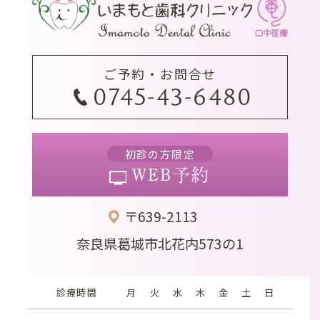
ご予約・お問合せ
0745-43-6480
初診の方限定
WEB予約
〒639-2113
奈良県葛城市北花内573の1
診療時間
月
火
水
木
金
土
日