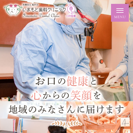
お口
健康
の
と
心
笑顔
からの
を
地域のみなさんに届けます