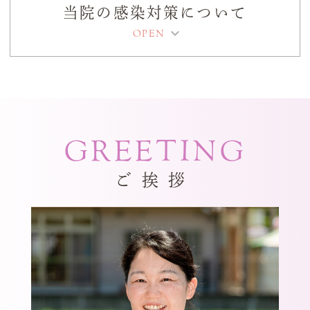
連絡くださいませ
当院の感染対策について
2026.03.12
3月14日土曜日臨時休診です 19日木曜日
診療しております
GREETING
2025.12.18
2025.12.30-2026.1.4お休みです
ご挨拶
2025.08.02
お盆休み8月10日から14日(木)までです
※9月17日（水）10月18日（土）臨時休診
いたします