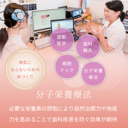
波動
医学
歯科
鍼灸
病気に
細胞
ならないための
ドック
分子栄養
体づくり
療法
分子栄養療法
必要な栄養素の摂取により自然治癒力や免疫
力を高めることで
歯科疾患を防ぐ効果が期待