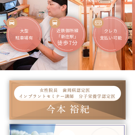
近鉄御所線
大型
クレカ
「新庄駅」
駐車場有
支払い可能
徒歩7分