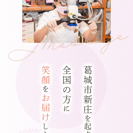
Message
笑顔
全国の方
葛城市新庄
を
お届け
に
を起点に