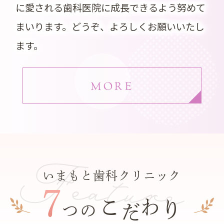
に愛される歯科医院に成長できるよう努めて
まいります。どうぞ、よろしくお願いいたし
ます。
MORE
Feature
いまもと歯科クリニック
7
こ
わ
り
だ
つの