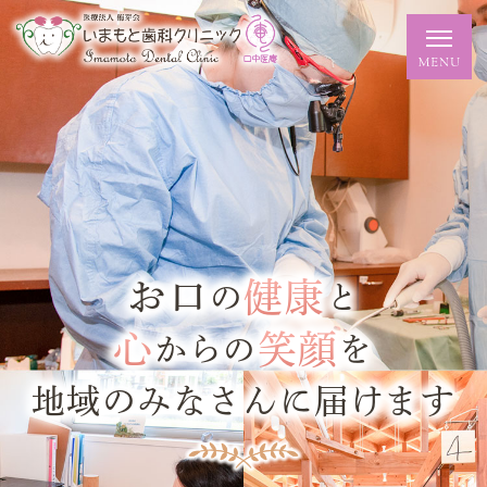
お口
健康
の
と
心
笑顔
からの
を
地域のみなさんに届けます