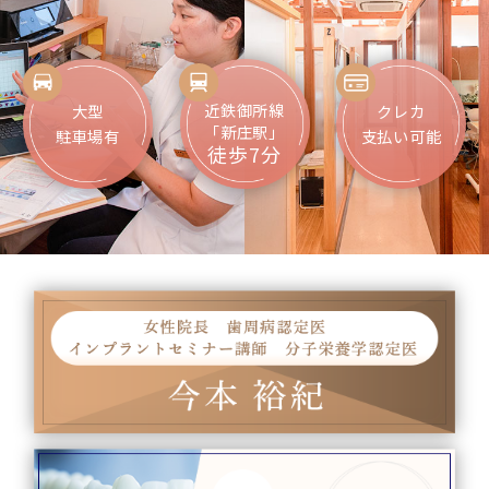
近鉄御所線
大型
クレカ
「新庄駅」
駐車場有
支払い可能
徒歩7分