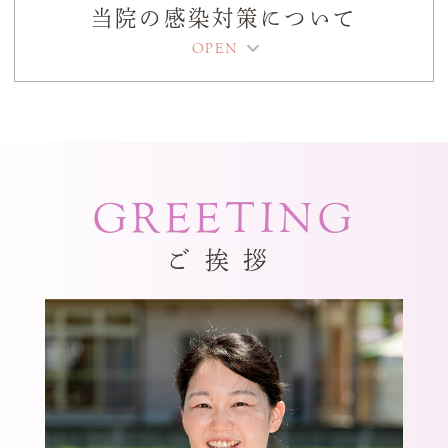
連絡くださいませ
当院の感染対策について
2026.03.12
3月14日土曜日臨時休診です 19日木曜日
診療しております
GREETING
2025.12.18
2025.12.30-2026.1.4お休みです
ご挨拶
2025.08.02
お盆休み8月10日から14日(木)までです
※9月17日（水）10月18日（土）臨時休診
いたします