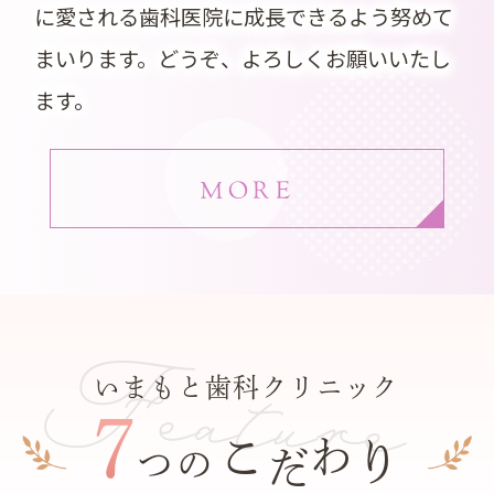
に愛される歯科医院に成長できるよう努めて
まいります。どうぞ、よろしくお願いいたし
ます。
MORE
Feature
いまもと歯科クリニック
7
こ
わ
り
だ
つの