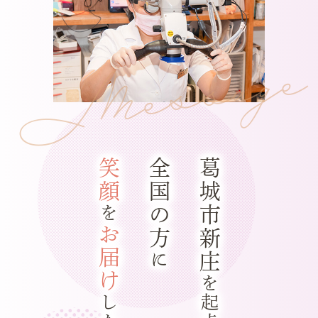
Message
笑顔
全国の方
葛城市新庄
を
お届け
に
を起点に