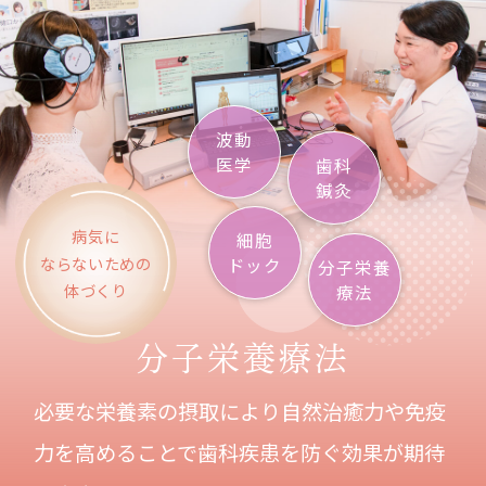
波動
医学
歯科
鍼灸
病気に
細胞
ならないための
ドック
分子栄養
体づくり
療法
分子栄養療法
必要な栄養素の摂取により自然治癒力や免疫
力を高めることで
歯科疾患を防ぐ効果が期待