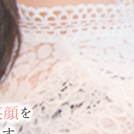
笑顔
を
ます