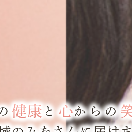
健康
心
の
と
からの
域のみなさんに届け