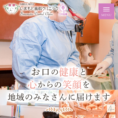
お口
健康
の
と
心
笑顔
からの
を
地域のみなさんに届けます