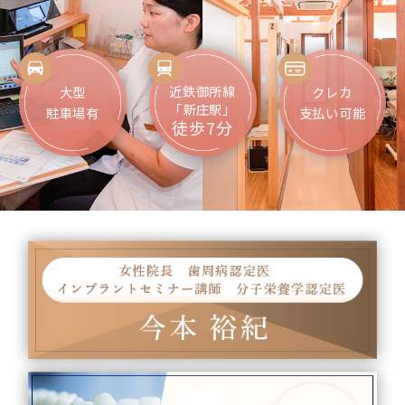
近鉄御所線
大型
クレカ
「新庄駅」
駐車場有
支払い可能
徒歩7分