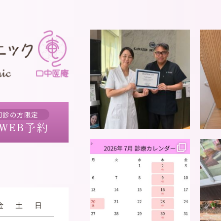
初診の方限定
WEB予約
金
土
日