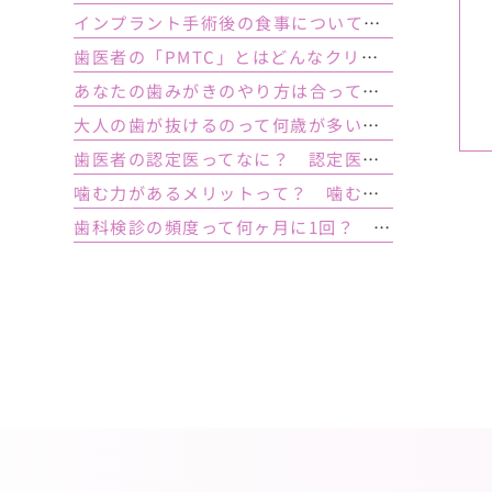
インプラント手術後の食事について｜ 当日の注意点・いつから普通の食事ができる？
歯医者の「PMTC」とはどんなクリーニング？スケーリングとは何が違うの？
あなたの歯みがきのやり方は合っている？ 正しい歯みがき方法と間違った方法
大人の歯が抜けるのって何歳が多い？ 平均年齢と原因について
歯医者の認定医ってなに？ 認定医やインストラクターの資格を持つ歯医者のメリット
噛む力があるメリットって？ 噛む力が弱いとどうなるの？
歯科検診の頻度って何ヶ月に1回？ 定期検診って何するの？