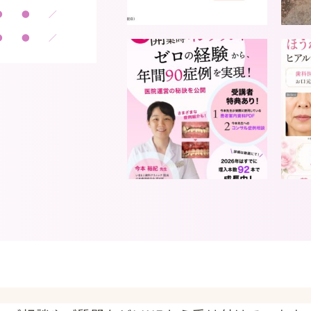
●
●
／
●
●
／