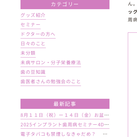
ん
カテゴリー
ッ
グッズ紹介
周
セミナー
ドクターの方へ
日々のこと
未分類
未病サロン・分子栄養療法
歯の豆知識
歯医者さんの勉強会のこと
最新記事
8月１１日（祝）ー１４日（金）お盆休み １５日土曜日から診療しております
2025インプラント歯周病セミナー4DAY行いました
電子タバコも禁煙しなきゃだめ？ インプラント手術前後の喫煙が及ぼす影響とは？