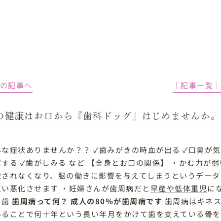
前の記事へ
│記事一覧
の健康はお口から『歯科ドッグ』はじめませんか。
んな症状ありませんか？？ ✓歯みがきの時血が出る ✓口臭が気
する ✓歯がしみる など 【全身とお口の関係】 ・かむ力が
激されなくなり、脳の働きに影響を与えてしまうというデータ
互い悪化させます ・妊婦さんが歯周病だと
早産や低体重児
に
し歯
歯周病って何？
成人の80％が歯周病です
歯周病はギネス
いることで何十年という長い年月をかけて歯を支えている骨を