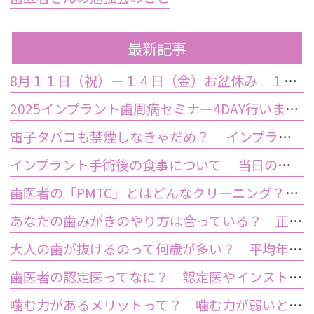
最新記事
8月１１日（祝）ー１４日（金）お盆休み １５日土曜日から診療しております
2025インプラント歯周病セミナー4DAY行いました
電子タバコも禁煙しなきゃだめ？ インプラント手術前後の喫煙が及ぼす影響とは？
インプラント手術後の食事について｜ 当日の注意点・いつから普通の食事ができる？
歯医者の「PMTC」とはどんなクリーニング？スケーリングとは何が違うの？
あなたの歯みがきのやり方は合っている？ 正しい歯みがき方法と間違った方法
大人の歯が抜けるのって何歳が多い？ 平均年齢と原因について
歯医者の認定医ってなに？ 認定医やインストラクターの資格を持つ歯医者のメリット
噛む力があるメリットって？ 噛む力が弱いとどうなるの？