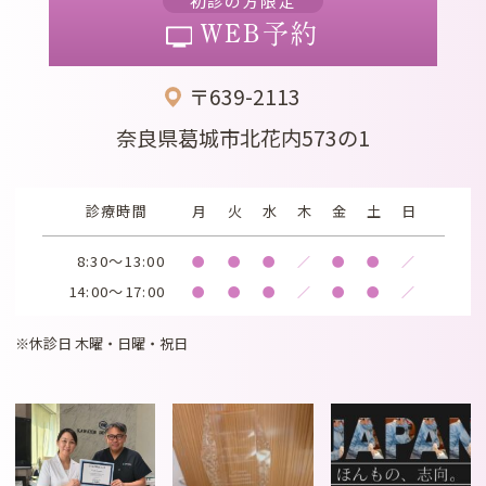
初診の方限定
WEB予約
〒639-2113
奈良県葛城市北花内573の1
診療時間
月
火
水
木
金
土
日
8:30～13:00
●
●
●
／
●
●
／
14:00～17:00
●
●
●
／
●
●
／
※休診日 木曜・日曜・祝日