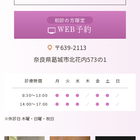
初診の方限定
WEB予約
〒639-2113
奈良県葛城市北花内573の1
診療時間
月
火
水
木
金
土
日
8:30～13:00
●
●
●
／
●
●
／
14:00～17:00
●
●
●
／
●
●
／
※休診日 木曜・日曜・祝日