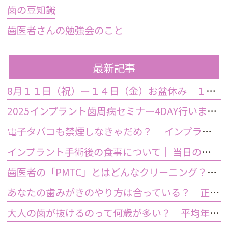
歯の豆知識
歯医者さんの勉強会のこと
最新記事
8月１１日（祝）ー１４日（金）お盆休み １５日土曜日から診療しております
2025インプラント歯周病セミナー4DAY行いました
電子タバコも禁煙しなきゃだめ？ インプラント手術前後の喫煙が及ぼす影響とは？
インプラント手術後の食事について｜ 当日の注意点・いつから普通の食事ができる？
歯医者の「PMTC」とはどんなクリーニング？スケーリングとは何が違うの？
あなたの歯みがきのやり方は合っている？ 正しい歯みがき方法と間違った方法
大人の歯が抜けるのって何歳が多い？ 平均年齢と原因について