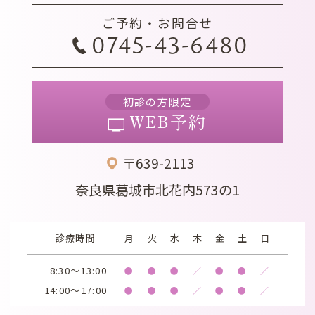
ご予約・お問合せ
0745-43-6480
初診の方限定
WEB予約
〒639-2113
奈良県葛城市北花内573の1
診療時間
月
火
水
木
金
土
日
8:30～13:00
●
●
●
／
●
●
／
14:00～17:00
●
●
●
／
●
●
／