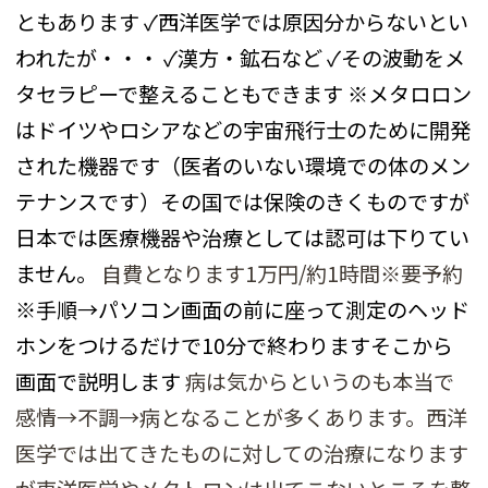
ともあります
✓西洋医学では原因分からないとい
われたが・・・
✓漢方・鉱石など
✓その波動をメ
タセラピーで整えることもできます
※メタロロン
はドイツやロシアなどの宇宙飛行士のために開発
された機器です（医者のいない環境での体のメン
テナンスです）その国では保険のきくものですが
日本では医療機器や治療としては認可は下りてい
ません。
自費となります
1
万円
/
約
1
時間※要予約
※手順→パソコン画面の前に座って測定のヘッド
ホンをつけるだけで
10
分で終わりますそこから
画面で説明します
病は気からというのも本当で
感情→不調→病となることが多くあります。西洋
医学では出てきたものに対しての治療になります