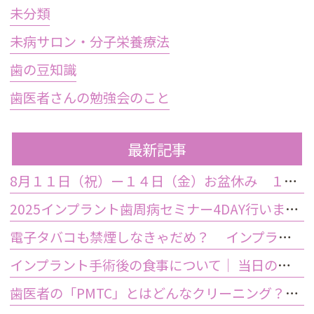
未分類
未病サロン・分子栄養療法
歯の豆知識
歯医者さんの勉強会のこと
最新記事
8月１１日（祝）ー１４日（金）お盆休み １５日土曜日から診療しております
2025インプラント歯周病セミナー4DAY行いました
電子タバコも禁煙しなきゃだめ？ インプラント手術前後の喫煙が及ぼす影響とは？
インプラント手術後の食事について｜ 当日の注意点・いつから普通の食事ができる？
歯医者の「PMTC」とはどんなクリーニング？スケーリングとは何が違うの？