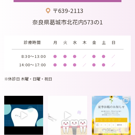
〒639-2113
奈良県葛城市北花内573の1
診療時間
月
火
水
木
金
土
日
8:30～13:00
●
●
●
／
●
●
／
14:00～17:00
●
●
●
／
●
●
／
※休診日 木曜・日曜・祝日