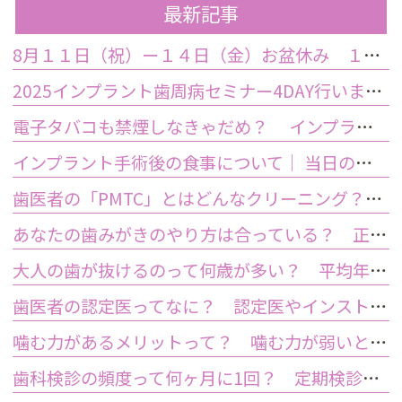
最新記事
8月１１日（祝）ー１４日（金）お盆休み １５日土曜日から診療しております
2025インプラント歯周病セミナー4DAY行いました
電子タバコも禁煙しなきゃだめ？ インプラント手術前後の喫煙が及ぼす影響とは？
インプラント手術後の食事について｜ 当日の注意点・いつから普通の食事ができる？
歯医者の「PMTC」とはどんなクリーニング？スケーリングとは何が違うの？
あなたの歯みがきのやり方は合っている？ 正しい歯みがき方法と間違った方法
大人の歯が抜けるのって何歳が多い？ 平均年齢と原因について
歯医者の認定医ってなに？ 認定医やインストラクターの資格を持つ歯医者のメリット
噛む力があるメリットって？ 噛む力が弱いとどうなるの？
歯科検診の頻度って何ヶ月に1回？ 定期検診って何するの？