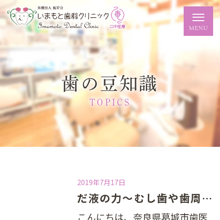
歯の豆知識
TOPICS
2019年7月17日
だ液の力～むし歯や歯周病に立ち向かう～
こんにちは、奈良県葛城市歯医