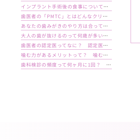
インプラント手術後の食事について｜ 当日の注意点・いつから普通の食事ができる？
歯医者の「PMTC」とはどんなクリーニング？スケーリングとは何が違うの？
あなたの歯みがきのやり方は合っている？ 正しい歯みがき方法と間違った方法
大人の歯が抜けるのって何歳が多い？ 平均年齢と原因について
歯医者の認定医ってなに？ 認定医やインストラクターの資格を持つ歯医者のメリット
噛む力があるメリットって？ 噛む力が弱いとどうなるの？
歯科検診の頻度って何ヶ月に1回？ 定期検診って何するの？