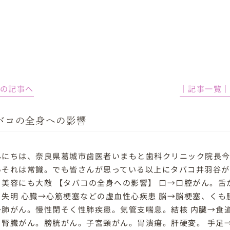
前の記事へ
│記事一覧
バコの全身への影響
んにちは、奈良県葛城市歯医者いまもと歯科クリニック院長今本
いそれは常識。でも皆さんが思っている以上にタバコ井羽谷が
。美容にも大敵 【タバコの全身への影響】 口→口腔がん。舌
。失明 心臓→心筋梗塞などの虚血性心疾患 脳→脳梗塞、く
→肺がん。慢性閉そく性肺疾患。気管支喘息。結核 内臓→食
。腎臓がん。膀胱がん。子宮頸がん。胃潰瘍。肝硬変。 手足