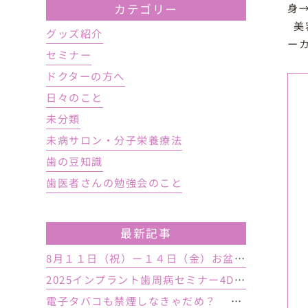
身
カテゴリー
美
グッズ紹介
ー
セミナー
ドクターの方へ
日々のこと
未分類
未病サロン・分子栄養療法
歯の豆知識
歯医者さんの勉強会のこと
最新記事
8月１１日（祝）ー１４日（金）お盆休み １５日土曜日から診療しております
2025インプラント歯周病セミナー4DAY行いました
電子タバコも禁煙しなきゃだめ？ インプラント手術前後の喫煙が及ぼす影響とは？