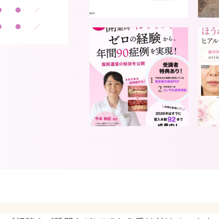
●
●
／
●
●
／