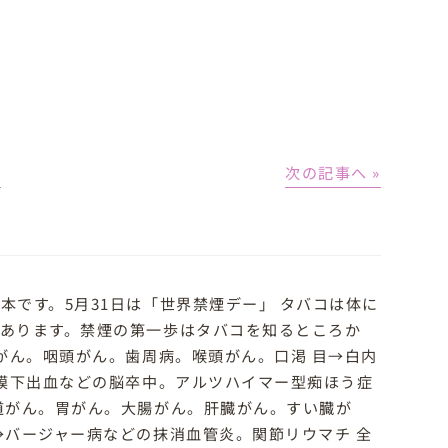
│
次の記事へ »
です。5月31日は「世界禁煙デー」 タバコは体に
あります。禁煙の第一歩はタバコを知るところか
がん。咽頭がん。歯周病。喉頭がん。口渇 目→白内
も膜下出血などの脳卒中。アルツハイマー型痴ほう症
道がん。胃がん。大腸がん。肝臓がん。すい臓が
→バージャー病などの抹消血管炎。関節リウマチ 全