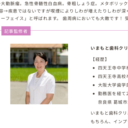
→大動脈瘤。急性骨髄性白血病。骨粗しょう症。メタボリッ
容→疾患ではないですが喫煙によりしわが増えたりしわが深
カーフェイス」と呼ばれます。 歯周病においても大敵です！
記事監修者
いまもと歯科クリ
【経歴】
四天王寺中学
四天王寺高校
大阪大学歯学
勤務医を経て
奈良県 葛城
いまもと歯科クリ
もちろん、インプ