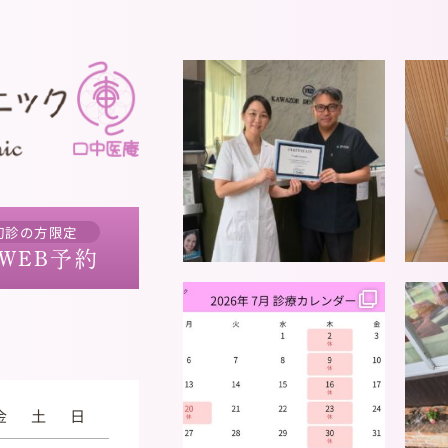
初診の方限定
WEB予約
金
土
日