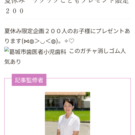
夏休み ワクワクこどもプレゼント限定
２００
夏休み限定企画２００人のお子様にプレゼントあ
ります(⋈◍＞◡＜◍)。✧♡
このガチャ消しゴム人
気あり
記事監修者