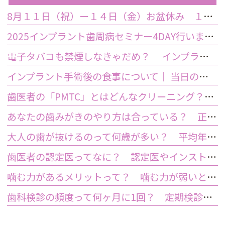
8月１１日（祝）ー１４日（金）お盆休み １５日土曜日から診療しております
2025インプラント歯周病セミナー4DAY行いました
電子タバコも禁煙しなきゃだめ？ インプラント手術前後の喫煙が及ぼす影響とは？
インプラント手術後の食事について｜ 当日の注意点・いつから普通の食事ができる？
歯医者の「PMTC」とはどんなクリーニング？スケーリングとは何が違うの？
あなたの歯みがきのやり方は合っている？ 正しい歯みがき方法と間違った方法
大人の歯が抜けるのって何歳が多い？ 平均年齢と原因について
歯医者の認定医ってなに？ 認定医やインストラクターの資格を持つ歯医者のメリット
噛む力があるメリットって？ 噛む力が弱いとどうなるの？
歯科検診の頻度って何ヶ月に1回？ 定期検診って何するの？