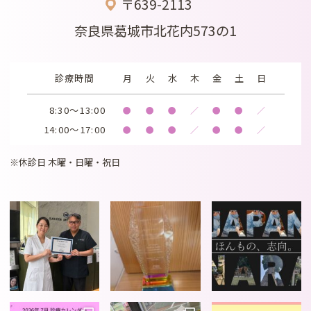
〒639-2113
奈良県葛城市北花内573の1
診療時間
月
火
水
木
金
土
日
8:30～13:00
●
●
●
／
●
●
／
14:00～17:00
●
●
●
／
●
●
／
※休診日 木曜・日曜・祝日