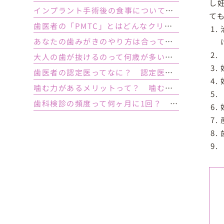
し
インプラント手術後の食事について｜ 当日の注意点・いつから普通の食事ができる？
て
歯医者の「PMTC」とはどんなクリーニング？スケーリングとは何が違うの？
あなたの歯みがきのやり方は合っている？ 正しい歯みがき方法と間違った方法
大人の歯が抜けるのって何歳が多い？ 平均年齢と原因について
歯医者の認定医ってなに？ 認定医やインストラクターの資格を持つ歯医者のメリット
噛む力があるメリットって？ 噛む力が弱いとどうなるの？
歯科検診の頻度って何ヶ月に1回？ 定期検診って何するの？