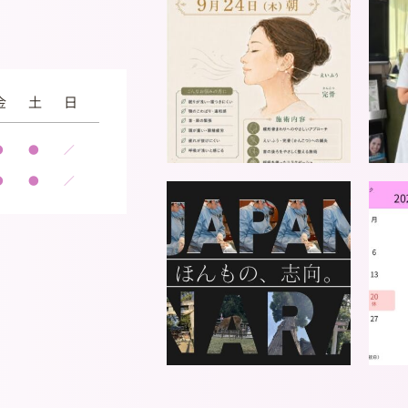
金
土
日
●
●
／
●
●
／