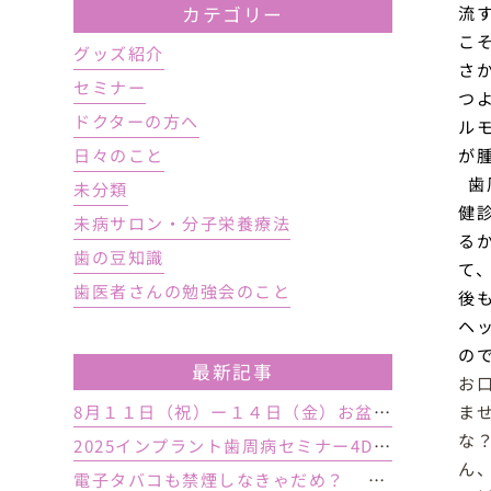
流
カテゴリー
こ
グッズ紹介
さ
セミナー
つ
ドクターの方へ
ル
が
日々のこと
歯
未分類
健
未病サロン・分子栄養療法
る
歯の豆知識
て
歯医者さんの勉強会のこと
後
ヘ
の
最新記事
お
8月１１日（祝）ー１４日（金）お盆休み １５日土曜日から診療しております
ま
な
2025インプラント歯周病セミナー4DAY行いました
ん
電子タバコも禁煙しなきゃだめ？ インプラント手術前後の喫煙が及ぼす影響とは？