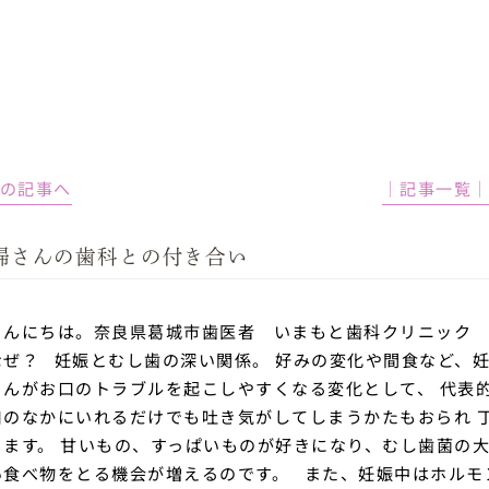
前の記事へ
│記事一覧
婦さんの歯科との付き合い
こんにちは。奈良県葛城市歯医者 いまもと歯科クリニック 
なぜ？
妊娠とむし歯の深い関係。
好みの変化や間食など、
さんがお口のトラブルを起こしやすくなる変化として、
代表
口のなかにいれるだけでも吐き気がしてしまうかたもおられ
ります。
甘いもの、すっぱいものが好きになり、むし歯菌の
い食べ物をとる機会が増えるのです。
また、妊娠中はホルモ