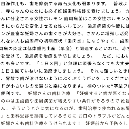
す自浄作用も、歯を修復する再石灰化も弱まります。
普段よ
そ、赤ちゃんのためにも必ず妊婦歯科検診を受けましょう。
かんに分泌される女性ホルモン
歯周病菌はこの女性ホルモン
ようにからだを変化させる女性ホルモン。
歯周病菌の仲間に
モンが豊富な妊婦さんの歯ぐきが大好き。さかんに増殖し活発
腫れない人も歯周病の初期症状「歯肉炎」になりやすく、歯周
周病の炎症は低体重児出産（早産）と関連するといわれ、赤
診を受けて、歯周病を治療＆予防しましょう。
ただ、にお
かたも多いです。
「１日３回」と無理に頑張らなくても大丈
、１日１回ていねいに歯磨きしましょう。
それも難しいとき
も、胃酸で歯が溶けないようにぶくぶくうがいをしてくださ
ッドが小さいものを選ぶと楽になります。
柄のついた
Y
字型フ
で便利です。
妊婦さんの歯科治療 「妊娠すると歯が悪くな
口の中は虫歯菌や歯周病菌が増えやすい条件がそろうので 妊
せん。 そういうときに気になるのが、歯科治療で使われる麻
？」と歯科受診を躊躇しているうちに お口のトラブルがどん
、妊婦さんも歯科治療をうけられます！ 妊娠前から予防をし