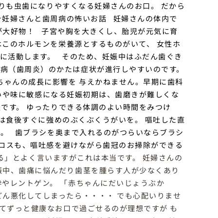
りも虫歯になりやすくなる妊婦さんのお口。
だから
☆妊婦さんと歯周病の怖いお話
妊婦さんの体内で
が大好物！
子宮や胸を大きくし、胎児が元気に育
はこのホルモンを栄養源とするものがいて、
女性ホ
に活動します。
そのため、妊娠中はふだん歯ぐき
病（歯周炎）のかたは症状が進行しやすいのです。
ちゃんの成長に影響を
与えかねません。早期に歯科
いや味に敏感になる妊娠初期は、歯磨きが難しくな
夫です。
ゆったりできる体調のよい時間をみつけ
は食後すぐに強めのぶくぶくうがいを。
嘔吐した直
い。
歯ブラシを奥まで入れるのがつらいならブラシ
ロスも、嘔吐感を避けながら歯冠のお掃除ができる
る」とよく言いますがこれは本当です。 妊婦さんの
娠中、歯痛に悩んだり歯茎を腫らす人が少なくあり
酔やレントゲン。 「赤ちゃんにだいじょうぶか
どん悪化してしまったら・・・・ でも心配いりませ
てずっと健康なお口で過ごせるのが理想ですが も