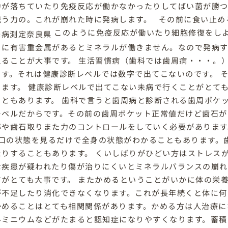
力が落ちていたり免疫反応が働かなかったりしてばい菌が勝つ
戦う力の。これが崩れた時に発病します。 その前に食い止める
このように免疫反応が働いたり細胞修復をし
らに有害重金属があるとミネラルが働きません。なので発病
えることが大事です。 生活習慣病（歯科では歯周病・・・。
ます。それは健康診断レベルでは数字で出てこないのです。 
ります。 健康診断レベルで出てこない未病で行くことがとて
こともあります。 歯科で言うと歯周病と診断される歯周ポケ
レベルだからです。その前の歯周ポケット正常値だけど歯石が
導や歯石取りまた力のコントロールをしていく必要があります
口の状態を見るだけで全身の状態がわかることもあります。
たりすることもあります。 くいしばりがひどい方はストレス
な疾患が疑われたり傷が治りにくいとミネラルバランスの崩れ
方がとても大事です。 またかめるということがいかに体の栄
が不足したり消化できなくなります。これが長年続くと体に何
かめることはとても相関関係があります。かめる方は人治療に
ルミニウムなどがたまると認知症になりやすくなります。蓄積