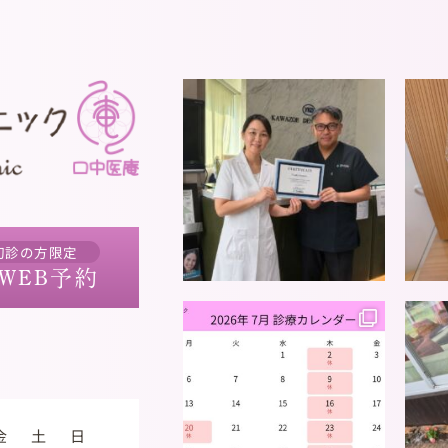
初診の方限定
WEB予約
金
土
日