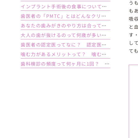
う
インプラント手術後の食事について｜ 当日の注意点・いつから普通の食事ができる？
も
歯医者の「PMTC」とはどんなクリーニング？スケーリングとは何が違うの？
吸
あなたの歯みがきのやり方は合っている？ 正しい歯みがき方法と間違った方法
と
す
大人の歯が抜けるのって何歳が多い？ 平均年齢と原因について
し
歯医者の認定医ってなに？ 認定医やインストラクターの資格を持つ歯医者のメリット
て
噛む力があるメリットって？ 噛む力が弱いとどうなるの？
歯科検診の頻度って何ヶ月に1回？ 定期検診って何するの？