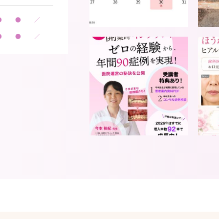
●
●
／
●
●
／