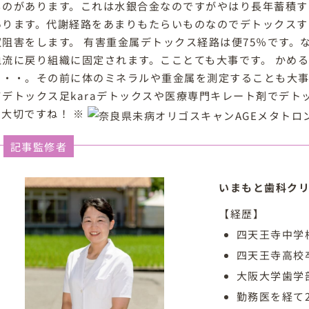
ものがあります。これは水銀合金なのですがやはり長年蓄積す
あります。代謝経路をあまりもたらいものなのでデトックスす
収阻害をします。 有害重金属デトックス経路は便75％です。
血流に戻り組織に固定されます。こことても大事です。 かめ
・・・。その前に体のミネラルや重金属を測定することも大事で
てデトックス足karaデトックスや医療専門キレート剤でデト
も大切ですね！ ※
記事監修者
いまもと歯科クリ
【経歴】
四天王寺中学
四天王寺高校
大阪大学歯学
勤務医を経て