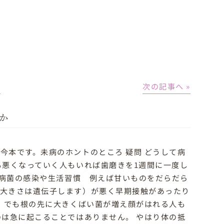
│
次の記事へ »
か
今本です。未病のホントのところ 疑問 どうして病
も悪くなっていく人もいれば歯磨きを1週間に一度し
病菌の感染や生活習慣 例えば甘いものをだらだら
の大きさは遺伝子します）が悪く早期接触があったり
。 でも根の先に大きくばい菌が増え顔がはれる人も
のは急に起こることではありません。 やはり体の抵