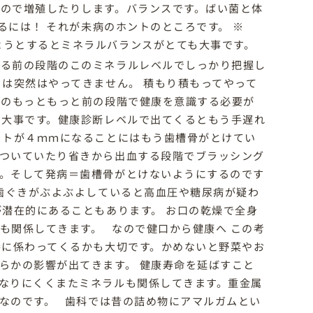
ので増殖したりします。バランスです。ばい菌と体
には！ それが未病のホントのところです。 ※
ようとするとミネラルバランスがとても大事です。
する前の段階のこのミネラルレベルでしっかり把握し
）は突然はやってきません。 積もり積もってやって
そのもっともっと前の段階で健康を意識する必要が
も大事です。健康診断レベルで出てくるともう手遅れ
ットが４ｍｍになることにはもう歯槽骨がとけてい
ついていたり省きから出血する段階でブラッシング
。そして発病＝歯槽骨がとけないようにするのです
歯ぐきがぶよぶよしていると高血圧や糖尿病が疑わ
が潜在的にあることもあります。 お口の乾燥で全身
も関係してきます。 なので健口から健康へ この考
養に係わってくるかも大切です。かめないと野菜やお
らかの影響が出てきます。 健康寿命を延ばすこと
なりにくくまたミネラルも関係してきます。重金属
なのです。 歯科では昔の詰め物にアマルガムとい