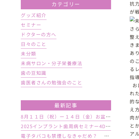
抗
カテゴリー
が
グッズ紹介
セミナー
さ
ドクターの方へ
整
日々のこと
き
あ
未分類
の
未病サロン・分子栄養療法
る
歯の豆知識
指
歯医者さんの勉強会のこと
お
れ
的
最新記事
え
8月１１日（祝）ー１４日（金）お盆休み １５日土曜日から診療しております
肉
と
2025インプラント歯周病セミナー4DAY行いました
ア
電子タバコも禁煙しなきゃだめ？ インプラント手術前後の喫煙が及ぼす影響とは？