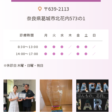
〒639-2113
奈良県葛城市北花内573の1
診療時間
月
火
水
木
金
土
日
8:30～13:00
●
●
●
／
●
●
／
14:00～17:00
●
●
●
／
●
●
／
※休診日 木曜・日曜・祝日