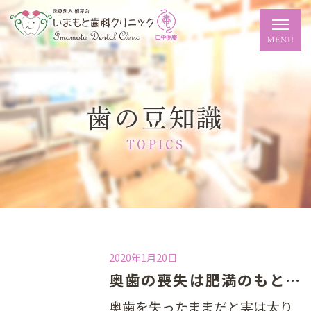
歯の豆知識
TOPICS
2020年1月20日
奥歯の喪失は肥満のもと！？
奥歯を失ったままだと実は太り