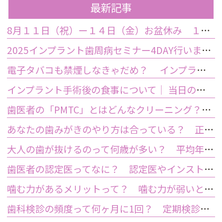
最新記事
8月１１日（祝）ー１４日（金）お盆休み １５日土曜日から診療しております
2025インプラント歯周病セミナー4DAY行いました
電子タバコも禁煙しなきゃだめ？ インプラント手術前後の喫煙が及ぼす影響とは？
インプラント手術後の食事について｜ 当日の注意点・いつから普通の食事ができる？
歯医者の「PMTC」とはどんなクリーニング？スケーリングとは何が違うの？
あなたの歯みがきのやり方は合っている？ 正しい歯みがき方法と間違った方法
大人の歯が抜けるのって何歳が多い？ 平均年齢と原因について
歯医者の認定医ってなに？ 認定医やインストラクターの資格を持つ歯医者のメリット
噛む力があるメリットって？ 噛む力が弱いとどうなるの？
歯科検診の頻度って何ヶ月に1回？ 定期検診って何するの？