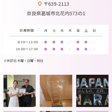
〒639-2113
奈良県葛城市北花内573の1
診療時間
月
火
水
木
金
土
日
8:30～13:00
●
●
●
／
●
●
／
14:00～17:00
●
●
●
／
●
●
／
※休診日 木曜・日曜・祝日