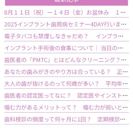
8月１１日（祝）ー１４日（金）お盆休み １５日土曜日から診療しております
2025インプラント歯周病セミナー4DAY行いました
電子タバコも禁煙しなきゃだめ？ インプラント手術前後の喫煙が及ぼす影響とは？
インプラント手術後の食事について｜ 当日の注意点・いつから普通の食事ができる？
歯医者の「PMTC」とはどんなクリーニング？スケーリングとは何が違うの？
あなたの歯みがきのやり方は合っている？ 正しい歯みがき方法と間違った方法
大人の歯が抜けるのって何歳が多い？ 平均年齢と原因について
歯医者の認定医ってなに？ 認定医やインストラクターの資格を持つ歯医者のメリット
噛む力があるメリットって？ 噛む力が弱いとどうなるの？
歯科検診の頻度って何ヶ月に1回？ 定期検診って何するの？