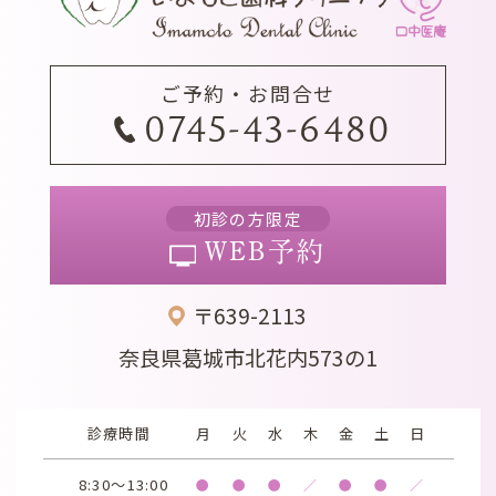
ご予約・お問合せ
0745-43-6480
初診の方限定
WEB予約
〒639-2113
奈良県葛城市北花内573の1
診療時間
月
火
水
木
金
土
日
8:30～13:00
●
●
●
／
●
●
／