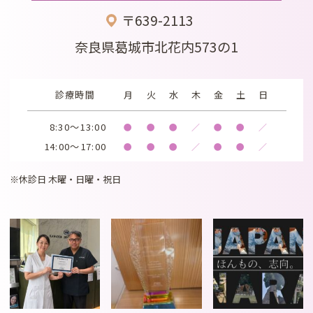
〒639-2113
奈良県葛城市北花内573の1
診療時間
月
火
水
木
金
土
日
8:30～13:00
●
●
●
／
●
●
／
14:00～17:00
●
●
●
／
●
●
／
※休診日 木曜・日曜・祝日