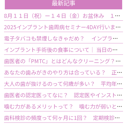
最新記事
8月１１日（祝）ー１４日（金）お盆休み １５日土曜日から診療しております
2025インプラント歯周病セミナー4DAY行いました
電子タバコも禁煙しなきゃだめ？ インプラント手術前後の喫煙が及ぼす影響とは？
インプラント手術後の食事について｜ 当日の注意点・いつから普通の食事ができる？
歯医者の「PMTC」とはどんなクリーニング？スケーリングとは何が違うの？
あなたの歯みがきのやり方は合っている？ 正しい歯みがき方法と間違った方法
大人の歯が抜けるのって何歳が多い？ 平均年齢と原因について
歯医者の認定医ってなに？ 認定医やインストラクターの資格を持つ歯医者のメリット
噛む力があるメリットって？ 噛む力が弱いとどうなるの？
歯科検診の頻度って何ヶ月に1回？ 定期検診って何するの？