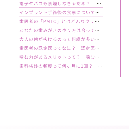
電子タバコも禁煙しなきゃだめ？ インプラント手術前後の喫煙が及ぼす影響とは？
インプラント手術後の食事について｜ 当日の注意点・いつから普通の食事ができる？
歯医者の「PMTC」とはどんなクリーニング？スケーリングとは何が違うの？
あなたの歯みがきのやり方は合っている？ 正しい歯みがき方法と間違った方法
大人の歯が抜けるのって何歳が多い？ 平均年齢と原因について
歯医者の認定医ってなに？ 認定医やインストラクターの資格を持つ歯医者のメリット
噛む力があるメリットって？ 噛む力が弱いとどうなるの？
歯科検診の頻度って何ヶ月に1回？ 定期検診って何するの？