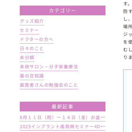
す
カテゴリー
防
し
グッズ紹介
場
セミナー
ジ
ドクターの方へ
を
日々のこと
む
り
未分類
未病サロン・分子栄養療法
歯の豆知識
歯医者さんの勉強会のこと
最新記事
8月１１日（祝）ー１４日（金）お盆休み １５日土曜日から診療しております
2025インプラント歯周病セミナー4DAY行いました