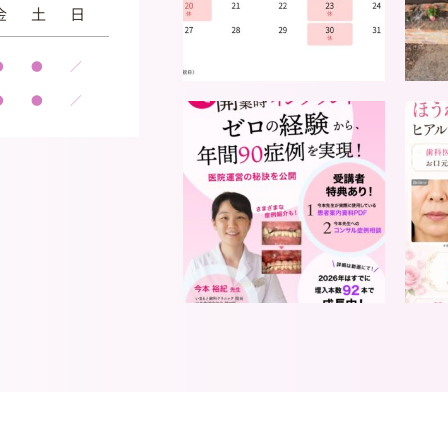
金
土
日
●
●
／
●
●
／