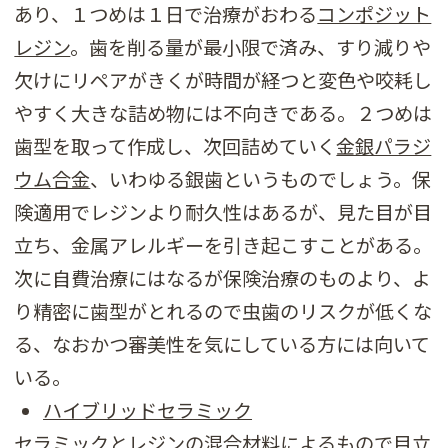
あり、１つめは１日で治療がおわる
コンポジット
レジン
。歯を削る量が最小限で済み、すり減りや
欠けにリペアがきくが時間が経つと変色や咬耗し
やすく大きな詰め物には不向きである。２つめは
歯型を取って作成し、次回詰めていく
金銀パラジ
ウム合金
、いわゆる銀歯というものでしょう。保
険適用でレジンより耐久性はあるが、見た目が目
立ち、金属アレルギーを引き起こすことがある。
次に自費治療にはなるが保険治療のものより、よ
り精密に歯型がとれるので虫歯のリスクが低くな
る、なおかつ審美性を気にしている方には向いて
いる。
ハイブリッドセラミック
セラミックとレジンの混合材料によるもので目立