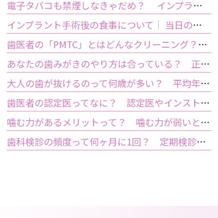
電子タバコも禁煙しなきゃだめ？ インプラント手術前後の喫煙が及ぼす影響とは？
インプラント手術後の食事について｜ 当日の注意点・いつから普通の食事ができる？
歯医者の「PMTC」とはどんなクリーニング？スケーリングとは何が違うの？
あなたの歯みがきのやり方は合っている？ 正しい歯みがき方法と間違った方法
大人の歯が抜けるのって何歳が多い？ 平均年齢と原因について
歯医者の認定医ってなに？ 認定医やインストラクターの資格を持つ歯医者のメリット
噛む力があるメリットって？ 噛む力が弱いとどうなるの？
歯科検診の頻度って何ヶ月に1回？ 定期検診って何するの？