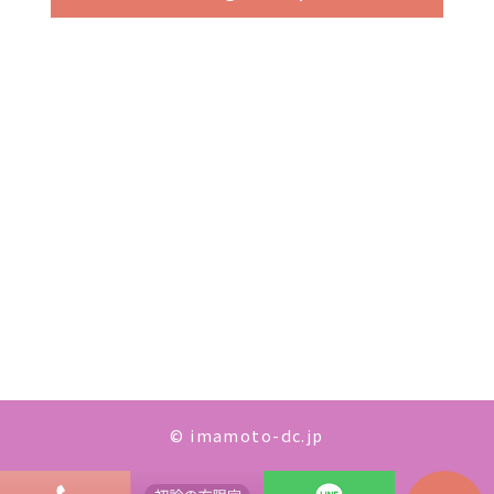
© imamoto-dc.jp