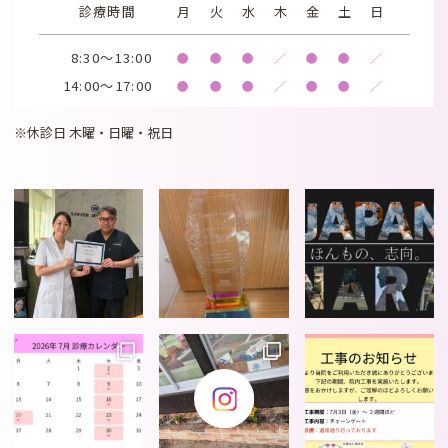
診療時間
月
火
水
木
金
土
日
8:30～13:00
●
●
●
／
●
●
／
14:00～17:00
●
●
●
／
●
●
／
※休診日 木曜・日曜・祝日