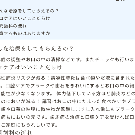
んな治療をしてもらえるの？
ロケアはいいことだらけ
問歯科の流れ
意するものはありますか
んな治療をしてもらえるの？
れ歯の調整やお口の中の清掃などです。またチェックも行いま
ロケアはいいことだらけ
嚥性肺炎リスクが減る！誤嚥性肺炎は食べ物やだ液に含まれ
す。口腔ケアでプラークや歯石をきれいにするとお口の中の細
可能性が少なくなります。 体力低下している方ほど肺炎など
口のにおいが減る！ 講習はお口の中にたまった食べかすやプ
き頬や口蓋の粘膜に微生物が繁殖しますし入れ歯にもプラーク
周病もにおいの元です。歯周病の治療と口腔ケアを受ければ口
るご家庭にもうれしいです。
問歯科の流れ