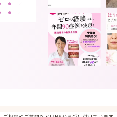
●
●
／
●
●
／
ご相談やご質問などLINEから受け付けています