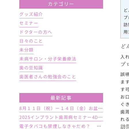
カテゴリー
ど
グッズ紹介
プ
セミナー
訪
用
ドクターの方へ
日々のこと
ど
未分類
入
未病サロン・分子栄養療法
プ
歯の豆知識
誤
歯医者さんの勉強会のこと
ま
す
お
最新記事
ぐ
8月１１日（祝）ー１４日（金）お盆休み １５日土曜日から診療しております
歯
2025インプラント歯周病セミナー4DAY行いました
れ
電子タバコも禁煙しなきゃだめ？ インプラント手術前後の喫煙が及ぼす影響とは？
訪