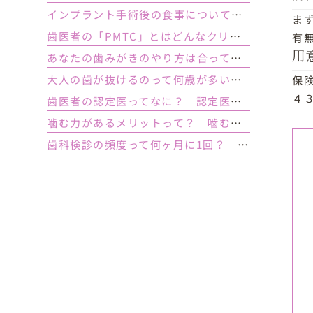
インプラント手術後の食事について｜ 当日の注意点・いつから普通の食事ができる？
ま
歯医者の「PMTC」とはどんなクリーニング？スケーリングとは何が違うの？
有
あなたの歯みがきのやり方は合っている？ 正しい歯みがき方法と間違った方法
用
大人の歯が抜けるのって何歳が多い？ 平均年齢と原因について
保
４
歯医者の認定医ってなに？ 認定医やインストラクターの資格を持つ歯医者のメリット
噛む力があるメリットって？ 噛む力が弱いとどうなるの？
歯科検診の頻度って何ヶ月に1回？ 定期検診って何するの？