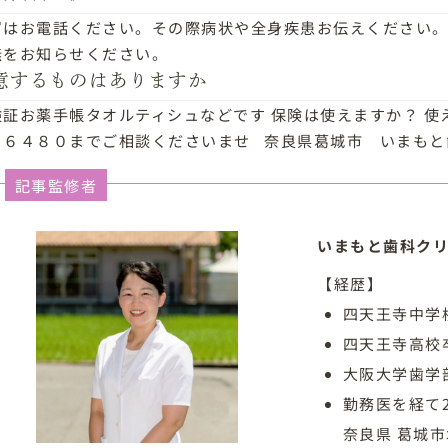
ずはお電話ください。その際病状や全身疾患お伝えください
無をお知らせください。
意するものはありますか
険証お薬手帳タオルティシュなどです 保険は使えますか？ 使
３６４８０までご相談くださいませ 奈良県葛城市 いまもと
記事監修者
いまもと歯科クリ
【経歴】
四天王寺中学
四天王寺高校
大阪大学歯学
勤務医を経て
奈良県 葛城