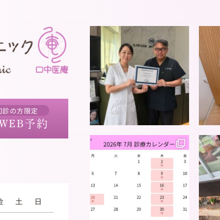
初診の方限定
WEB予約
金
土
日