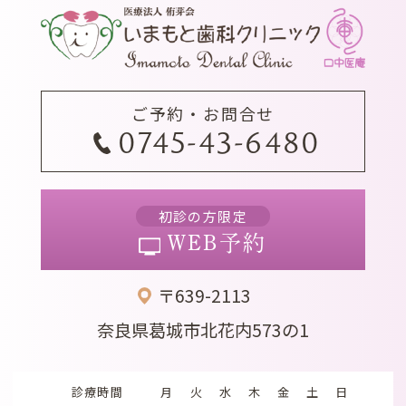
ご予約・お問合せ
0745-43-6480
初診の方限定
WEB予約
〒639-2113
奈良県葛城市北花内573の1
診療時間
月
火
水
木
金
土
日