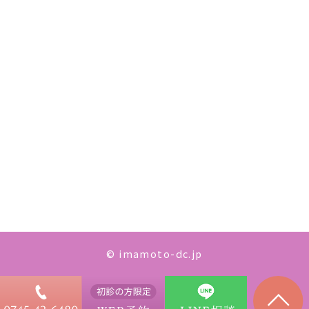
© imamoto-dc.jp