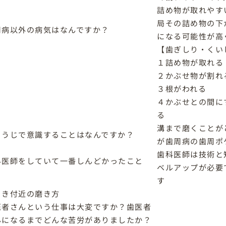
詰め物が取れやす
局その詰め物の下
周病以外の病気はなんですか？
になる可能性が高
【歯ぎしり・くい
１詰め物が取れる
２かぶせ物が割れ
３根がわれる
４かぶせとの間に
る
溝まで磨くことが
ようじで意識することはなんですか？
が歯周病の歯周ポ
歯科医師は技術と
科医師をしていて一番しんどかったこと
ベルアップが必要
？
す
ぐき付近の磨き方
医者さんという仕事は大変ですか？歯医者
んになるまでどんな苦労がありましたか？