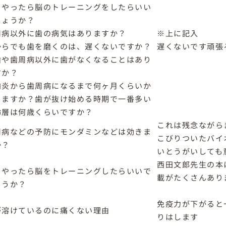
うやったら脳のトレーニングをしたらいい
しょうか？
周病以外に歯の病気はありますか？
※上に記入
からでも歯を磨くのは、遅くないですか？
遅くないです頑張
歯や歯周病以外に歯がなくなることはあり
すか？
肉炎から歯周病になるまで何ヶ月くらいか
りますか？歯が抜け始める時期で一番多い
齢層は何歳くらいですか？
これは残念ながら
周病などの予防にモンダミンなどは効きま
こびりついたバイ
か？
いとうがいしても
西田文郎先生の本
うやったら脳をトレーニングしたらいいで
載がたくさんあり
ょうか？
免疫力が下がると
が溶けているのに痛くない理由
りはします