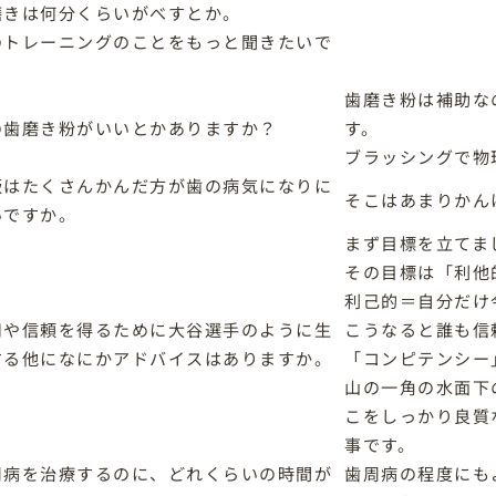
磨きは何分くらいがべすとか。
のトレーニングのことをもっと聞きたいで
。
歯磨き粉は補助な
の歯磨き粉がいいとかありますか？
す。
ブラッシングで物
飯はたくさんかんだ方が歯の病気になりに
そこはあまりかん
いですか。
まず目標を立てま
その目標は「利他
利己的＝自分だけ
用や信頼を得るために大谷選手のように生
こうなると誰も信
する他になにかアドバイスはありますか。
「コンピテンシー
山の一角の水面下
こをしっかり良質
事です。
周病を治療するのに、どれくらいの時間が
歯周病の程度にも