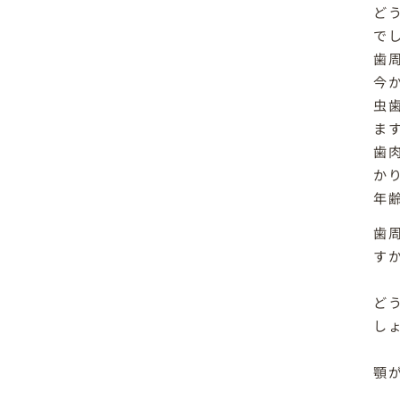
ど
で
歯
今
虫
ま
歯
か
年
歯
す
ど
し
顎