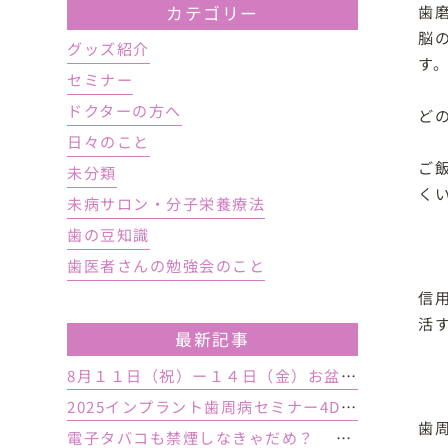
歯
カテゴリー
脳
グッズ紹介
す
セミナー
ドクターの方へ
ど
日々のこと
ご
未分類
く
未病サロン・分子栄養療法
歯の豆知識
歯医者さんの勉強会のこと
信
活
最新記事
8月１１日（祝）ー１４日（金）お盆休み １５日土曜日から診療しております
2025インプラント歯周病セミナー4DAY行いました
歯
電子タバコも禁煙しなきゃだめ？ インプラント手術前後の喫煙が及ぼす影響とは？