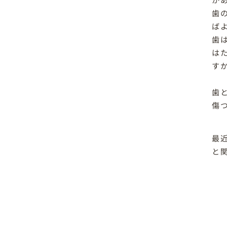
歯
ば
歯
は
す
歯
傷
最
と