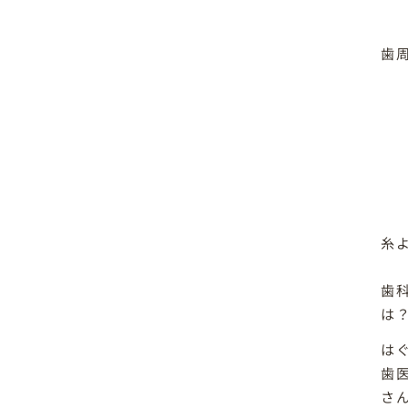
歯
糸
歯
は
は
歯
さ