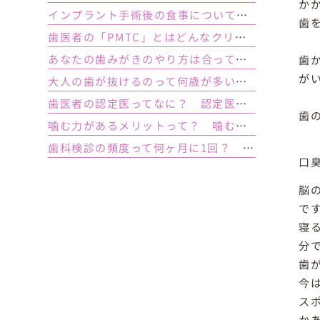
か
インプラント手術後の食事について｜ 当日の注意点・いつから普通の食事ができる？
歯
歯医者の「PMTC」とはどんなクリーニング？スケーリングとは何が違うの？
あなたの歯みがきのやり方は合っている？ 正しい歯みがき方法と間違った方法
歯
が
大人の歯が抜けるのって何歳が多い？ 平均年齢と原因について
歯医者の認定医ってなに？ 認定医やインストラクターの資格を持つ歯医者のメリット
歯
噛む力があるメリットって？ 噛む力が弱いとどうなるの？
歯科検診の頻度って何ヶ月に1回？ 定期検診って何するの？
口
脳
で
寝
分
歯
今
ス
か