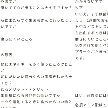
かりますか。
かからないです
を磨いてて血が出ることは大丈夫ですか？
※下
いいえ。まずは歯
から血出たらすぐ歯医者さんに行ったほう
ょう。1週間でお
いいですか
ト中などストレス
も出血するときは
の磨きにくいところ
磨きにくいところ
気を付けて磨くべ
プラークがたまっ
臭の原因
です。
の他にエネルギーを多く使うところはどこ
すか。
る前にだいたい何分くらい歯磨きしたら十
ですか？
があるメリット・デメリット
は歯周病になる可能性は低いですか
はい。歯肉炎には
ポーツや運動するときに食べたらいい物と
必須アミノ酸はと
ありますか。