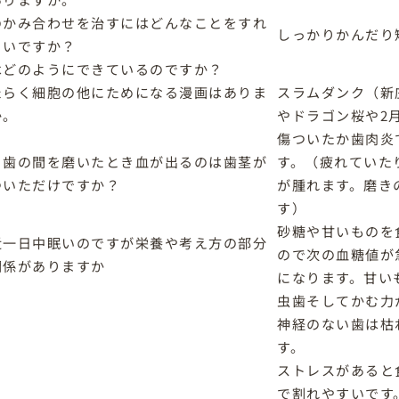
のかみ合わせを治すにはどんなことをすれ
しっかりかんだり
よいですか？
はどのようにできているのですか？
たらく細胞の他にためになる漫画はありま
スラムダンク（新
か。
やドラゴン桜や2
傷ついたか歯肉炎
と歯の間を磨いたとき血が出るのは歯茎が
す。（疲れていた
ついただけですか？
が腫れます。磨き
す）
砂糖や甘いものを
近一日中眠いのですが栄養や考え方の部分
ので次の血糖値が
関係がありますか
になります。甘い
虫歯そしてかむ力
神経のない歯は枯
す。
ストレスがあると
で割れやすいです