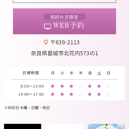
初診の方限定
WEB予約
〒639-2113
奈良県葛城市北花内573の1
診療時間
月
火
水
木
金
土
日
8:30～13:00
●
●
●
／
●
●
／
14:00～17:00
●
●
●
／
●
●
／
※休診日 木曜・日曜・祝日