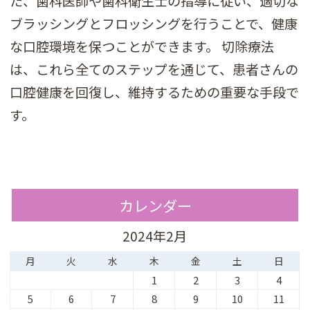
た、歯科医師や歯科衛生士の指導に従い、適切な
ブラッシングとフロッシングを行うことで、健康
な口腔環境を保つことができます。 切除療法
は、これら全てのステップを通じて、患者さんの
口腔健康を回復し、維持するための重要な手段で
す。
カレンダー
2024年2月
月
火
水
木
金
土
日
1
2
3
4
5
6
7
8
9
10
11