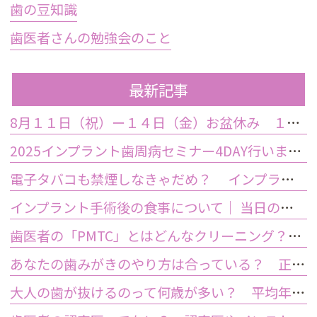
歯の豆知識
歯医者さんの勉強会のこと
最新記事
8月１１日（祝）ー１４日（金）お盆休み １５日土曜日から診療しております
2025インプラント歯周病セミナー4DAY行いました
電子タバコも禁煙しなきゃだめ？ インプラント手術前後の喫煙が及ぼす影響とは？
インプラント手術後の食事について｜ 当日の注意点・いつから普通の食事ができる？
歯医者の「PMTC」とはどんなクリーニング？スケーリングとは何が違うの？
あなたの歯みがきのやり方は合っている？ 正しい歯みがき方法と間違った方法
大人の歯が抜けるのって何歳が多い？ 平均年齢と原因について