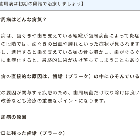
歯周病は初期の段階で治療しましょう】
歯周病はどんな病気？
周病は、歯ぐきや歯を支えている組織が歯周病菌によって炎症
期の段階では、歯ぐきの出血や腫れといった症状が見られます
かし、進行すると歯を支えている顎の骨も溶かし、歯がぐらぐ
らに重症化すると、最終的に歯が抜け落ちてしまうこともあり
周病の
直接的な原因は、歯垢（プラーク）の中にひそんでい
。
数の要因が関与する疾患のため、歯周病菌だけ取り除けば良
の改善なども治療の重要なポイントになります。
歯周病の原因
お口に残った歯垢（プラーク）