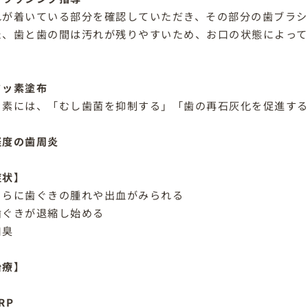
れが着いている部分を確認していただき、その部分の歯ブラシ
た、歯と歯の間は汚れが残りやすいため、お口の状態によって
。
フッ素塗布
ッ素には、「むし歯菌を抑制する」「歯の再石灰化を促進する
軽度の歯周炎
症状】
さらに歯ぐきの腫れや出血がみられる
歯ぐきが退縮し始める
口臭
治療】
RP