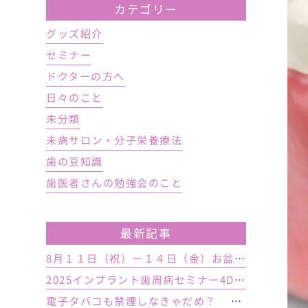
カテゴリー
グッズ紹介
セミナー
ドクターの方へ
日々のこと
未分類
未病サロン・分子栄養療法
歯の豆知識
歯医者さんの勉強会のこと
最新記事
8月１１日（祝）ー１４日（金）お盆休み １５日土曜日から診療しております
2025インプラント歯周病セミナー4DAY行いました
電子タバコも禁煙しなきゃだめ？ インプラント手術前後の喫煙が及ぼす影響とは？