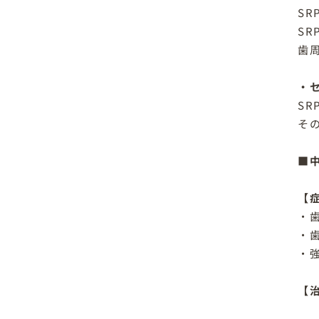
S
S
歯
・
S
そ
■
【
・
・
・
【