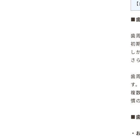
【
■
歯
初
し
さ
歯
す
複
慣
■
・