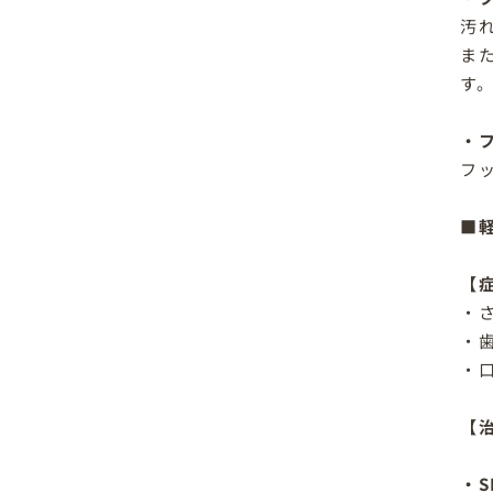
汚
ま
す
・
フ
■
【
・
・
・
【
・S