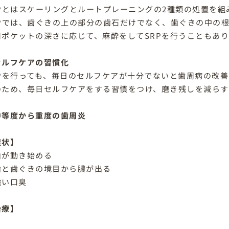
RPとはスケーリングとルートプレーニングの2種類の処置を組
RPでは、歯ぐきの上の部分の歯石だけでなく、歯ぐきの中の
周ポケットの深さに応じて、麻酔をしてSRPを行うこともあ
セルフケアの習慣化
RPを行っても、毎日のセルフケアが十分でないと歯周病の改
のため、毎日セルフケアをする習慣をつけ、磨き残しを減らす
中等度から重度の歯周炎
症状】
歯が動き始める
歯と歯ぐきの境目から膿が出る
強い口臭
治療】