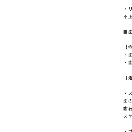
・
不
■
【
・
・
【
・
歯
歯
ス
・