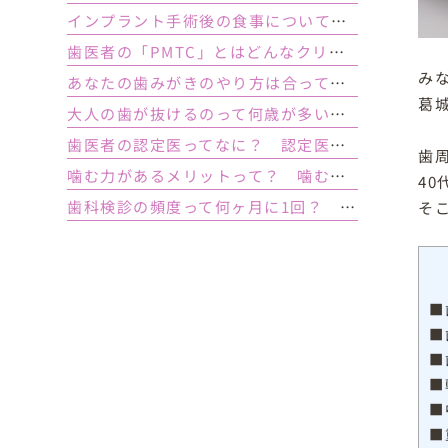
インプラント手術後の食事について｜ 当日の注意点・いつから普通の食事ができる？
歯医者の「PMTC」とはどんなクリーニング？スケーリングとは何が違うの？
み
あなたの歯みがきのやり方は合っている？ 正しい歯みがき方法と間違った方法
葛
大人の歯が抜けるのって何歳が多い？ 平均年齢と原因について
歯医者の認定医ってなに？ 認定医やインストラクターの資格を持つ歯医者のメリット
歯
噛む力があるメリットって？ 噛む力が弱いとどうなるの？
4
歯科検診の頻度って何ヶ月に1回？ 定期検診って何するの？
そ
■
■
■
■
■
■