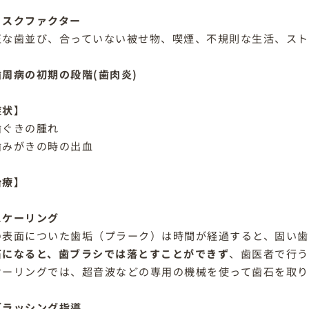
リスクファクター
正な歯並び、合っていない被せ物、喫煙、不規則な生活、ス
歯周病の初期の段階(歯肉炎)
症状】
歯ぐきの腫れ
歯みがきの時の出血
治療】
スケーリング
の表面についた歯垢（プラーク）は時間が経過すると、固い歯
石になると、歯ブラシでは落とすことができず
、歯医者で行う
ケーリングでは、超音波などの専用の機械を使って歯石を取り
ブラッシング指導