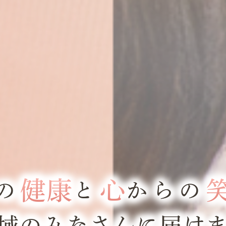
健康
心
の
と
からの
域のみなさんに届け