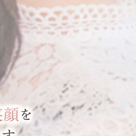
笑顔
を
ます