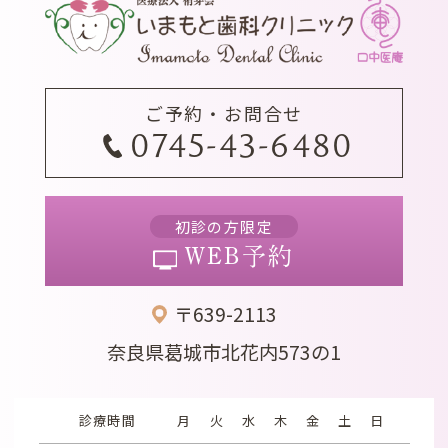
ご予約・お問合せ
0745-43-6480
初診の方限定
WEB予約
〒639-2113
奈良県葛城市北花内573の1
診療時間
月
火
水
木
金
土
日