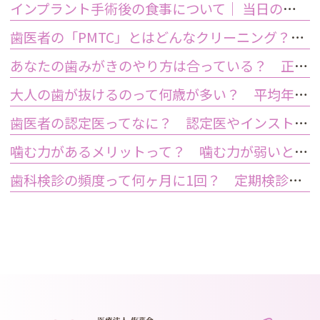
インプラント手術後の食事について｜ 当日の注意点・いつから普通の食事ができる？
歯医者の「PMTC」とはどんなクリーニング？スケーリングとは何が違うの？
あなたの歯みがきのやり方は合っている？ 正しい歯みがき方法と間違った方法
大人の歯が抜けるのって何歳が多い？ 平均年齢と原因について
歯医者の認定医ってなに？ 認定医やインストラクターの資格を持つ歯医者のメリット
噛む力があるメリットって？ 噛む力が弱いとどうなるの？
歯科検診の頻度って何ヶ月に1回？ 定期検診って何するの？