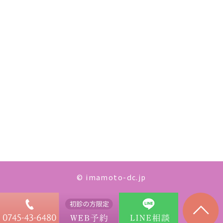
© imamoto-dc.jp