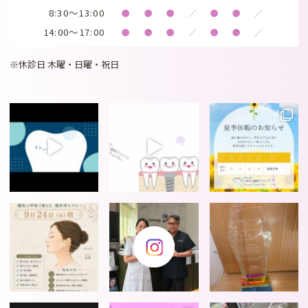
8:30～13:00
●
●
●
／
●
●
／
14:00～17:00
●
●
●
／
●
●
／
※休診日 木曜・日曜・祝日