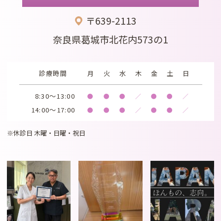
〒639-2113
奈良県葛城市北花内573の1
診療時間
月
火
水
木
金
土
日
8:30～13:00
●
●
●
／
●
●
／
14:00～17:00
●
●
●
／
●
●
／
※休診日 木曜・日曜・祝日