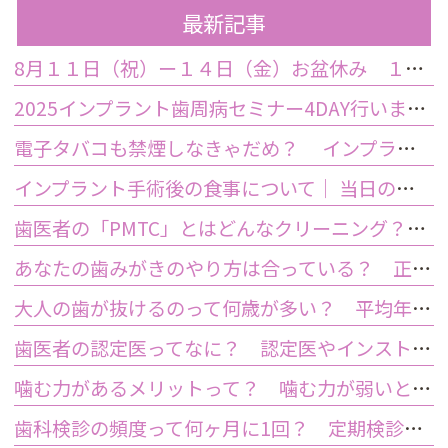
最新記事
8月１１日（祝）ー１４日（金）お盆休み １５日土曜日から診療しております
2025インプラント歯周病セミナー4DAY行いました
電子タバコも禁煙しなきゃだめ？ インプラント手術前後の喫煙が及ぼす影響とは？
インプラント手術後の食事について｜ 当日の注意点・いつから普通の食事ができる？
歯医者の「PMTC」とはどんなクリーニング？スケーリングとは何が違うの？
あなたの歯みがきのやり方は合っている？ 正しい歯みがき方法と間違った方法
大人の歯が抜けるのって何歳が多い？ 平均年齢と原因について
歯医者の認定医ってなに？ 認定医やインストラクターの資格を持つ歯医者のメリット
噛む力があるメリットって？ 噛む力が弱いとどうなるの？
歯科検診の頻度って何ヶ月に1回？ 定期検診って何するの？