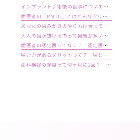
インプラント手術後の食事について｜ 当日の注意点・いつから普通の食事ができる？
歯医者の「PMTC」とはどんなクリーニング？スケーリングとは何が違うの？
あなたの歯みがきのやり方は合っている？ 正しい歯みがき方法と間違った方法
大人の歯が抜けるのって何歳が多い？ 平均年齢と原因について
歯医者の認定医ってなに？ 認定医やインストラクターの資格を持つ歯医者のメリット
噛む力があるメリットって？ 噛む力が弱いとどうなるの？
歯科検診の頻度って何ヶ月に1回？ 定期検診って何するの？