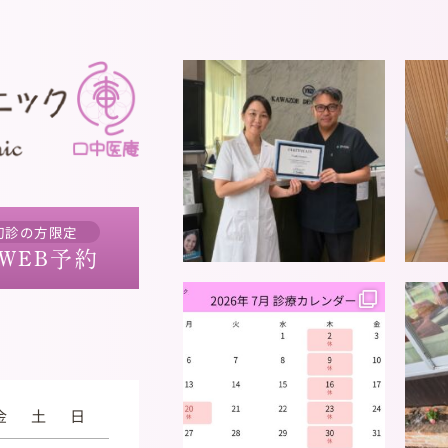
初診の方限定
WEB予約
金
土
日