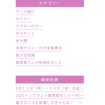
カテゴリー
グッズ紹介
セミナー
ドクターの方へ
日々のこと
未分類
未病サロン・分子栄養療法
歯の豆知識
歯医者さんの勉強会のこと
最新記事
8月１１日（祝）ー１４日（金）お盆休み １５日土曜日から診療しております
2025インプラント歯周病セミナー4DAY行いました
電子タバコも禁煙しなきゃだめ？ インプラント手術前後の喫煙が及ぼす影響とは？