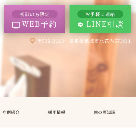
初診の方限定
お手軽に連絡
WEB予約
LINE相談
〒639-2113 奈良県葛城市北花内573の1
症例紹介
採用情報
歯の豆知識