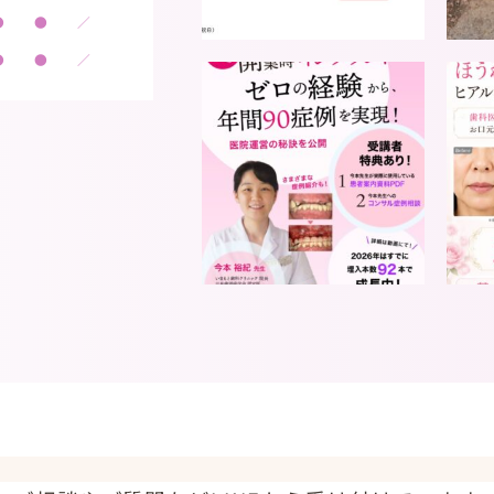
●
●
／
●
●
／