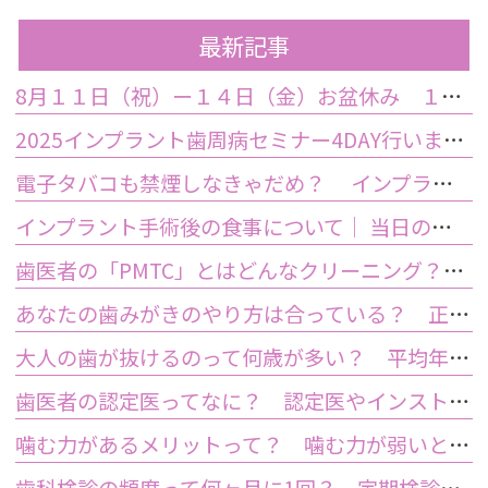
最新記事
8月１１日（祝）ー１４日（金）お盆休み １５日土曜日から診療しております
2025インプラント歯周病セミナー4DAY行いました
電子タバコも禁煙しなきゃだめ？ インプラント手術前後の喫煙が及ぼす影響とは？
インプラント手術後の食事について｜ 当日の注意点・いつから普通の食事ができる？
歯医者の「PMTC」とはどんなクリーニング？スケーリングとは何が違うの？
あなたの歯みがきのやり方は合っている？ 正しい歯みがき方法と間違った方法
大人の歯が抜けるのって何歳が多い？ 平均年齢と原因について
歯医者の認定医ってなに？ 認定医やインストラクターの資格を持つ歯医者のメリット
噛む力があるメリットって？ 噛む力が弱いとどうなるの？
歯科検診の頻度って何ヶ月に1回？ 定期検診って何するの？