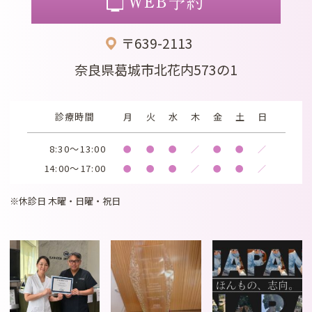
WEB予約
〒639-2113
奈良県葛城市北花内573の1
診療時間
月
火
水
木
金
土
日
8:30～13:00
●
●
●
／
●
●
／
14:00～17:00
●
●
●
／
●
●
／
※休診日 木曜・日曜・祝日