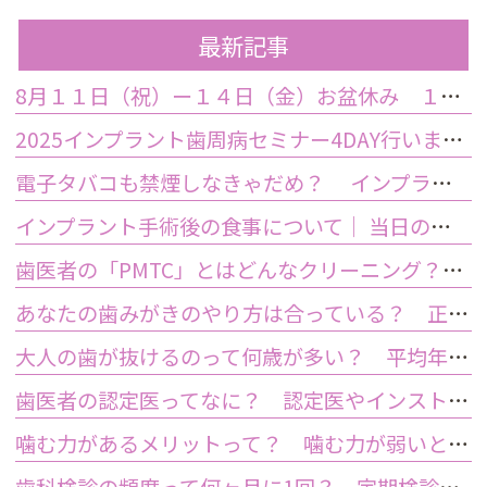
最新記事
8月１１日（祝）ー１４日（金）お盆休み １５日土曜日から診療しております
2025インプラント歯周病セミナー4DAY行いました
電子タバコも禁煙しなきゃだめ？ インプラント手術前後の喫煙が及ぼす影響とは？
インプラント手術後の食事について｜ 当日の注意点・いつから普通の食事ができる？
歯医者の「PMTC」とはどんなクリーニング？スケーリングとは何が違うの？
あなたの歯みがきのやり方は合っている？ 正しい歯みがき方法と間違った方法
大人の歯が抜けるのって何歳が多い？ 平均年齢と原因について
歯医者の認定医ってなに？ 認定医やインストラクターの資格を持つ歯医者のメリット
噛む力があるメリットって？ 噛む力が弱いとどうなるの？
歯科検診の頻度って何ヶ月に1回？ 定期検診って何するの？