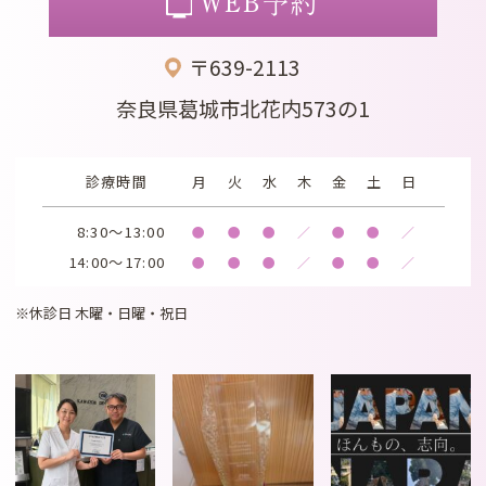
WEB予約
〒639-2113
奈良県葛城市北花内573の1
診療時間
月
火
水
木
金
土
日
8:30～13:00
●
●
●
／
●
●
／
14:00～17:00
●
●
●
／
●
●
／
※休診日 木曜・日曜・祝日