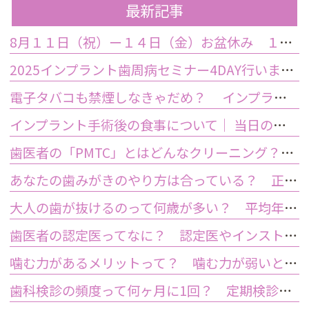
最新記事
8月１１日（祝）ー１４日（金）お盆休み １５日土曜日から診療しております
2025インプラント歯周病セミナー4DAY行いました
電子タバコも禁煙しなきゃだめ？ インプラント手術前後の喫煙が及ぼす影響とは？
インプラント手術後の食事について｜ 当日の注意点・いつから普通の食事ができる？
歯医者の「PMTC」とはどんなクリーニング？スケーリングとは何が違うの？
あなたの歯みがきのやり方は合っている？ 正しい歯みがき方法と間違った方法
大人の歯が抜けるのって何歳が多い？ 平均年齢と原因について
歯医者の認定医ってなに？ 認定医やインストラクターの資格を持つ歯医者のメリット
噛む力があるメリットって？ 噛む力が弱いとどうなるの？
歯科検診の頻度って何ヶ月に1回？ 定期検診って何するの？