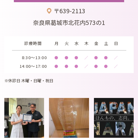
〒639-2113
奈良県葛城市北花内573の1
診療時間
月
火
水
木
金
土
日
8:30～13:00
●
●
●
／
●
●
／
14:00～17:00
●
●
●
／
●
●
／
※休診日 木曜・日曜・祝日