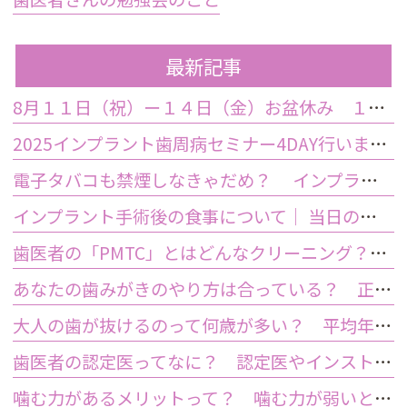
最新記事
8月１１日（祝）ー１４日（金）お盆休み １５日土曜日から診療しております
2025インプラント歯周病セミナー4DAY行いました
電子タバコも禁煙しなきゃだめ？ インプラント手術前後の喫煙が及ぼす影響とは？
インプラント手術後の食事について｜ 当日の注意点・いつから普通の食事ができる？
歯医者の「PMTC」とはどんなクリーニング？スケーリングとは何が違うの？
あなたの歯みがきのやり方は合っている？ 正しい歯みがき方法と間違った方法
大人の歯が抜けるのって何歳が多い？ 平均年齢と原因について
歯医者の認定医ってなに？ 認定医やインストラクターの資格を持つ歯医者のメリット
噛む力があるメリットって？ 噛む力が弱いとどうなるの？