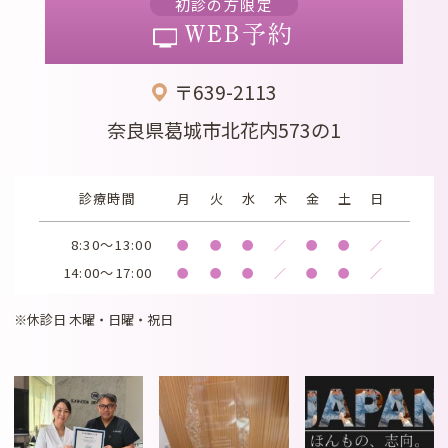
初診の方限定
WEB予約
〒639-2113
奈良県葛城市北花内573の1
診療時間
月
火
水
木
金
土
日
8:30～13:00
●
●
●
／
●
●
／
14:00～17:00
●
●
●
／
●
●
／
※休診日 木曜・日曜・祝日