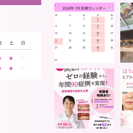
金
土
日
●
●
／
●
●
／