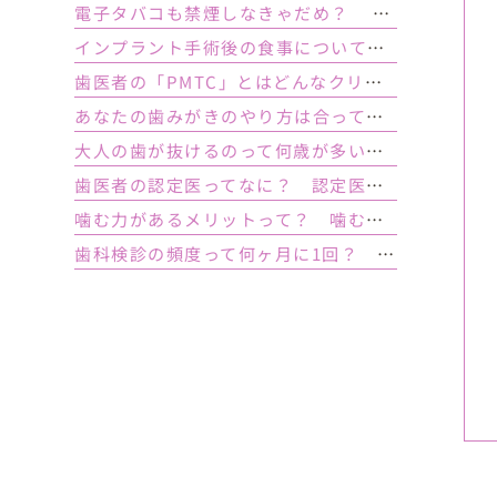
電子タバコも禁煙しなきゃだめ？ インプラント手術前後の喫煙が及ぼす影響とは？
インプラント手術後の食事について｜ 当日の注意点・いつから普通の食事ができる？
歯医者の「PMTC」とはどんなクリーニング？スケーリングとは何が違うの？
あなたの歯みがきのやり方は合っている？ 正しい歯みがき方法と間違った方法
大人の歯が抜けるのって何歳が多い？ 平均年齢と原因について
歯医者の認定医ってなに？ 認定医やインストラクターの資格を持つ歯医者のメリット
噛む力があるメリットって？ 噛む力が弱いとどうなるの？
歯科検診の頻度って何ヶ月に1回？ 定期検診って何するの？