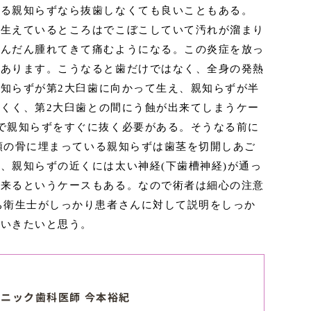
いる親知らずなら抜歯しなくても良いこともある。
て生えているところはでこぼこしていて汚れが溜まり
だんだん腫れてきて痛むようになる。この炎症を放っ
もあります。こうなると歯だけではなく、全身の発熱
親知らずが第
2
大臼歯に向かって生え、親知らずが半
にくく、第
2
大臼歯との間にう蝕が出来てしまうケー
で親知らずをすぐに抜く必要がある。そうなる前に
顎の骨に埋まっている親知らずは歯茎を切開しあご
く、親知らずの近くには太い神経
(
下歯槽神経
)
が通っ
て来るというケースもある。なので術者は細心の注意
ち衛生士がしっかり患者さんに対して説明をしっか
ていきたいと思う。
ニック歯科医師 今本裕紀