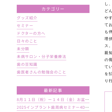
し
カテゴリー
ど
グッズ紹介
や
セミナー
て
も
ドクターの方へ
埋
日々のこと
ス
未分類
親
未病サロン・分子栄養療法
の
歯の豆知識
て
歯医者さんの勉強会のこと
を
り
最新記事
8月１１日（祝）ー１４日（金）お盆休み １５日土曜日から診療しております
2025インプラント歯周病セミナー4DAY行いました