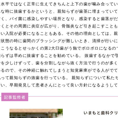
、水平ではなく正常に生えてきちんと上下の歯が噛み合って
んな時に抜歯するかというと、親知らずが歯茎に埋まってい
すく、バイ菌に感染しやすい場所となり、感染すると歯茎が
おくとその周囲に炎症が広がり、骨髄炎など引き起こすこと
伴い入院が必要になることもある。その他の理由としては、
伏状態の時に歯間のブラッシングが難しいとき、清掃が行い
。こうなるとせっかくの第
2
大臼歯がう蝕でボロボロになるの
知らずは早めに抜歯することを勧めている。
抜歯するなかで
骨を少しけずって、歯を分割しながら抜く方法で行うのが多
いるので、その神経に触れてしまうと知覚麻痺がでる人がで
払って親知らずの抜歯を行っている。
親知らずについて私た
行い、早期発見して患者さんにとって良い方針になるようし
記事監修者
いまもと歯科クリ