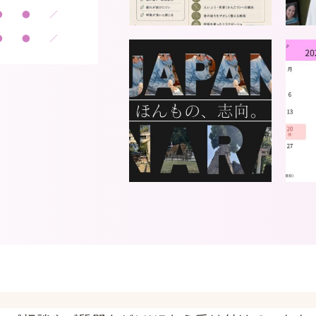
●
●
／
●
●
／