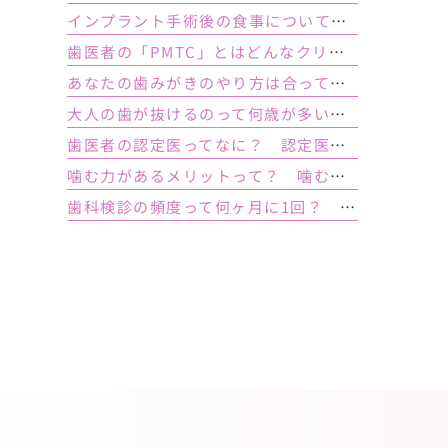
インプラント手術後の食事について｜ 当日の注意点・いつから普通の食事ができる？
歯医者の「PMTC」とはどんなクリーニング？スケーリングとは何が違うの？
あなたの歯みがきのやり方は合っている？ 正しい歯みがき方法と間違った方法
大人の歯が抜けるのって何歳が多い？ 平均年齢と原因について
歯医者の認定医ってなに？ 認定医やインストラクターの資格を持つ歯医者のメリット
噛む力があるメリットって？ 噛む力が弱いとどうなるの？
歯科検診の頻度って何ヶ月に1回？ 定期検診って何するの？