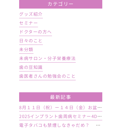
カテゴリー
グッズ紹介
セミナー
ドクターの方へ
日々のこと
未分類
未病サロン・分子栄養療法
歯の豆知識
歯医者さんの勉強会のこと
最新記事
8月１１日（祝）ー１４日（金）お盆休み １５日土曜日から診療しております
2025インプラント歯周病セミナー4DAY行いました
電子タバコも禁煙しなきゃだめ？ インプラント手術前後の喫煙が及ぼす影響とは？