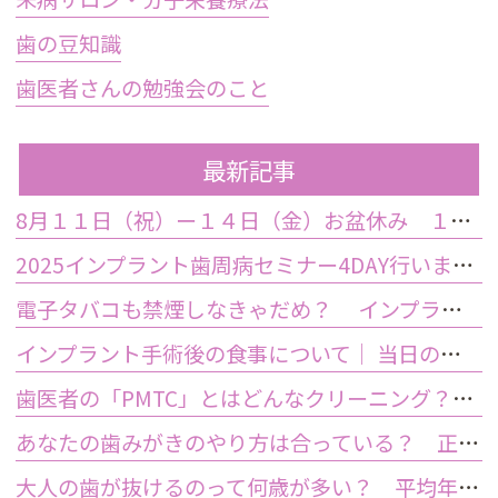
歯の豆知識
歯医者さんの勉強会のこと
最新記事
8月１１日（祝）ー１４日（金）お盆休み １５日土曜日から診療しております
2025インプラント歯周病セミナー4DAY行いました
電子タバコも禁煙しなきゃだめ？ インプラント手術前後の喫煙が及ぼす影響とは？
インプラント手術後の食事について｜ 当日の注意点・いつから普通の食事ができる？
歯医者の「PMTC」とはどんなクリーニング？スケーリングとは何が違うの？
あなたの歯みがきのやり方は合っている？ 正しい歯みがき方法と間違った方法
大人の歯が抜けるのって何歳が多い？ 平均年齢と原因について