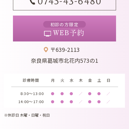
0745-43-6480
初診の方限定
WEB予約
〒639-2113
奈良県葛城市北花内573の1
診療時間
月
火
水
木
金
土
日
8:30～13:00
●
●
●
／
●
●
／
14:00～17:00
●
●
●
／
●
●
／
※休診日 木曜・日曜・祝日