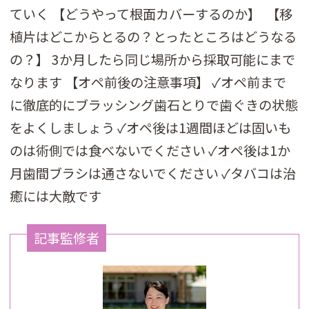
ていく 【どうやって根面カバーするのか】
【移
植片はどこからとるの？とったところはどうなる
の？】 3か月したら同じ場所から採取可能にまで
なります 【オペ前後の注意事項】 ✓オペ前まで
に徹底的にブラッシング歯石とりで歯ぐきの状態
をよくしましょう ✓オペ後は1週間ほどは固いも
のは術側では食べないでください ✓オペ後は1か
月歯間ブラシは通さないでください ✓タバコは治
癒には大敵です
記事監修者