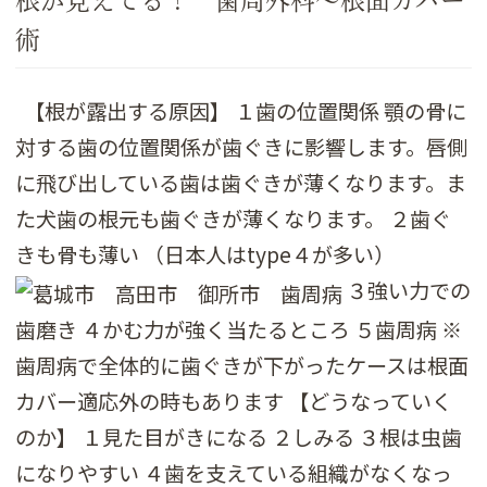
根が見えてる！ 歯周外科～根面カバー
術
【根が露出する原因】 １歯の位置関係 顎の骨に
対する歯の位置関係が歯ぐきに影響します。唇側
に飛び出している歯は歯ぐきが薄くなります。ま
た犬歯の根元も歯ぐきが薄くなります。 ２歯ぐ
きも骨も薄い （日本人はtype４が多い）
３強い力での
歯磨き ４かむ力が強く当たるところ ５歯周病 ※
歯周病で全体的に歯ぐきが下がったケースは根面
カバー適応外の時もあります 【どうなっていく
のか】 １見た目がきになる ２しみる ３根は虫歯
になりやすい ４歯を支えている組織がなくなっ