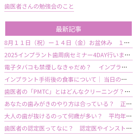
歯医者さんの勉強会のこと
最新記事
8月１１日（祝）ー１４日（金）お盆休み １５日土曜日から診療しております
2025インプラント歯周病セミナー4DAY行いました
電子タバコも禁煙しなきゃだめ？ インプラント手術前後の喫煙が及ぼす影響とは？
インプラント手術後の食事について｜ 当日の注意点・いつから普通の食事ができる？
歯医者の「PMTC」とはどんなクリーニング？スケーリングとは何が違うの？
あなたの歯みがきのやり方は合っている？ 正しい歯みがき方法と間違った方法
大人の歯が抜けるのって何歳が多い？ 平均年齢と原因について
歯医者の認定医ってなに？ 認定医やインストラクターの資格を持つ歯医者のメリット