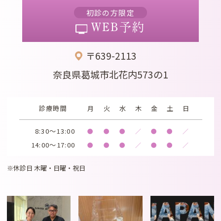
初診の方限定
WEB予約
〒639-2113
奈良県葛城市北花内573の1
診療時間
月
火
水
木
金
土
日
8:30～13:00
●
●
●
／
●
●
／
14:00～17:00
●
●
●
／
●
●
／
※休診日 木曜・日曜・祝日