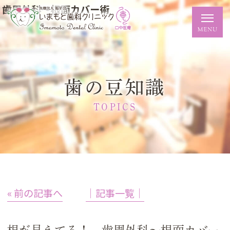
歯周外科～根面カバー術
歯の豆知識
TOPICS
« 前の記事へ
│記事一覧│