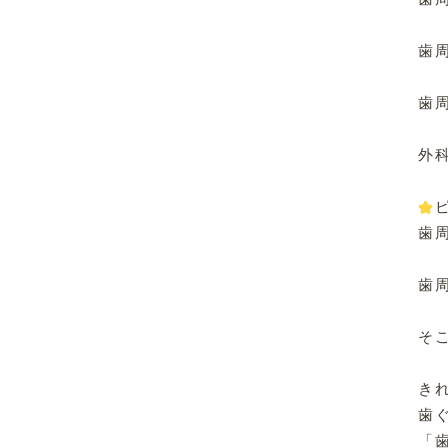
歯
歯
外
︎
歯
歯
そ
き
歯
「