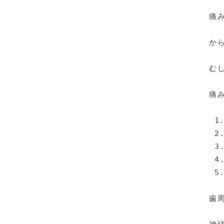
痛
か
むし
痛
 1
 2
 3
 4
 5
歯周