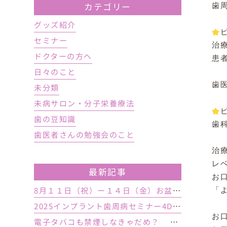
カテゴリー
歯
グッズ紹介
︎
セミナー
治
ドクターの方へ
患
日々のこと
歯
未分類
未病サロン・分子栄養療法
︎
歯の豆知識
歯
歯医者さんの勉強会のこと
治療
レ
最新記事
お
8月１１日（祝）ー１４日（金）お盆休み １５日土曜日から診療しております
「
2025インプラント歯周病セミナー4DAY行いました
お口
電子タバコも禁煙しなきゃだめ？ インプラント手術前後の喫煙が及ぼす影響とは？