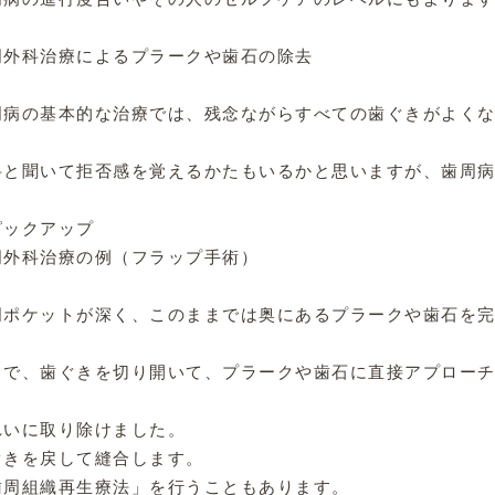
周外科治療によるプラークや歯石の除去

周病の基本的な治療では、残念ながらすべての歯ぐきがよくな
科と聞いて拒否感を覚えるかたもいるかと思いますが、歯周病
ピックアップ

周外科治療の例（フラップ手術）

周ポケットが深く、このままでは奥にあるプラークや歯石を完
こで、歯ぐきを切り開いて、プラークや歯石に直接アプローチ
れいに取り除けました。

ぐきを戻して縫合します。

歯周組織再生療法」を行うこともあります。
