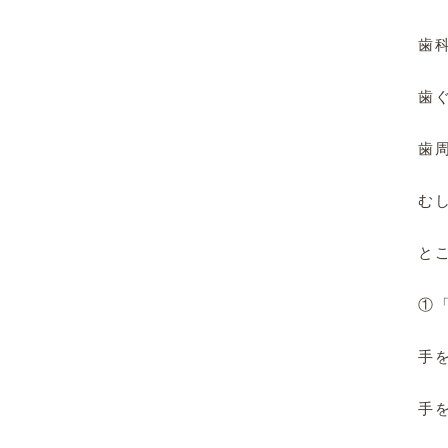
歯
歯
歯
む
と
①
手
手を