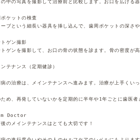
口の中の写真を撮影して治療前と比較します。お口を広げる器
ポケットの検査

ローブという細長い器具を挿し込んで、歯周ポケットの深さや
トゲン撮影

ントゲンを撮影して、お口の骨の状態を診ます。骨の密度が高
インテナンス（定期健診）

周病の治療は、メインテナンスへ進みます。治療が上手くいっ
のため、再発していないかを定期的に半年や1年ごとに歯医者
m Doctor

療後のメインテナンスはとても大切です！

周病の進行度合いやその人のセルフケアのレベルにもよります