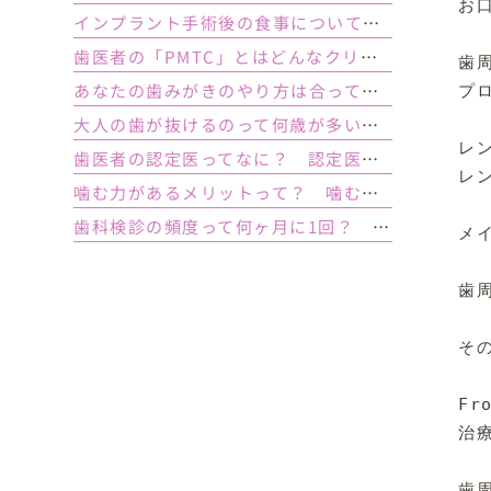
お
インプラント手術後の食事について｜ 当日の注意点・いつから普通の食事ができる？
歯医者の「PMTC」とはどんなクリーニング？スケーリングとは何が違うの？
歯周
あなたの歯みがきのやり方は合っている？ 正しい歯みがき方法と間違った方法
プ
大人の歯が抜けるのって何歳が多い？ 平均年齢と原因について
レン
歯医者の認定医ってなに？ 認定医やインストラクターの資格を持つ歯医者のメリット
レ
噛む力があるメリットって？ 噛む力が弱いとどうなるの？
歯科検診の頻度って何ヶ月に1回？ 定期検診って何するの？
メ
歯
そ
Fro
治
歯