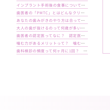
インプラント手術後の食事について｜ 当日の注意点・いつから普通の食事ができる？
歯医者の「PMTC」とはどんなクリーニング？スケーリングとは何が違うの？
あなたの歯みがきのやり方は合っている？ 正しい歯みがき方法と間違った方法
大人の歯が抜けるのって何歳が多い？ 平均年齢と原因について
歯医者の認定医ってなに？ 認定医やインストラクターの資格を持つ歯医者のメリット
噛む力があるメリットって？ 噛む力が弱いとどうなるの？
歯科検診の頻度って何ヶ月に1回？ 定期検診って何するの？