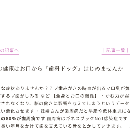
前の記事へ
│記事一覧
の健康はお口から『歯科ドッグ』はじめませんか
んな症状ありませんか？？ ✓歯みがきの時血が出る ✓口臭が気
する ✓歯がしみる など 【全身とお口の関係】 ・かむ力が
激されなくなり、脳の働きに影響を与えてしまうというデータ
互い悪化させます ・妊婦さんが歯周病だと
早産や低体重児
に
人の80％が歯周病です
歯周病はギネスブックNo1感染症です
う長い年月をかけて歯を支えている骨をとかしていきます。一