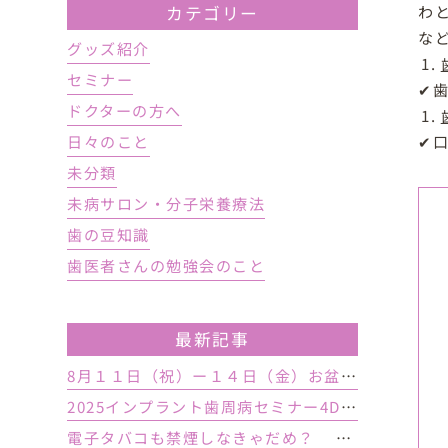
わ
カテゴリー
な
グッズ紹介
セミナー
✔
ドクターの方へ
✔
日々のこと
未分類
未病サロン・分子栄養療法
歯の豆知識
歯医者さんの勉強会のこと
最新記事
8月１１日（祝）ー１４日（金）お盆休み １５日土曜日から診療しております
2025インプラント歯周病セミナー4DAY行いました
電子タバコも禁煙しなきゃだめ？ インプラント手術前後の喫煙が及ぼす影響とは？