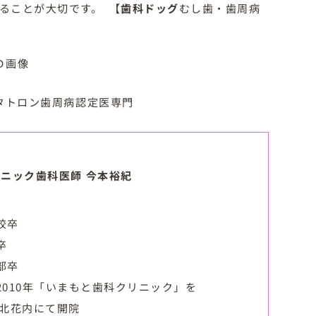
することが大切です。
【
歯科ドッグ
むし歯・歯周病
Ｄ画像
ニック歯科医師 今本裕紀
校卒
卒
部卒
2010年「いまもと歯科クリニック」を
市北花内にて開院