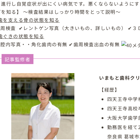
と進行し自覚症状が出にくい病気です。悪くならないように
どを知る】 ～検査結果はしっかり時間をとって説明～
歯を支える骨の状態を知る
歯周検査
✔レントゲン写真（大きいもの、詳しいもの） ✔３
歯ぐき
の状態を知る
口腔内写真・・角化歯肉の有無 ✔歯周検査出血の有無
記事監修者
いまもと歯科クリ
【経歴】
四天王寺中学
四天王寺高校
大阪大学歯学
勤務医を経て
奈良県 葛城