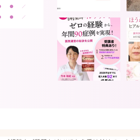
●
●
／
●
●
／