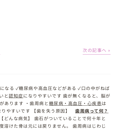
│
次の記事へ »
になる ✓糖尿病や高血圧などがある ✓口の中がねば
弱いと
認知症
になりやすいです 歯が無くなると、脳が
があります ・歯周病と
糖尿病・高血圧・心疾患
は
なりやすいです 【歯を失う原因】
歯周病って何？
【どんな病気】 歯石がついていることで何十年と
度溶けた骨は元には戻りません。 歯周病はじわじ