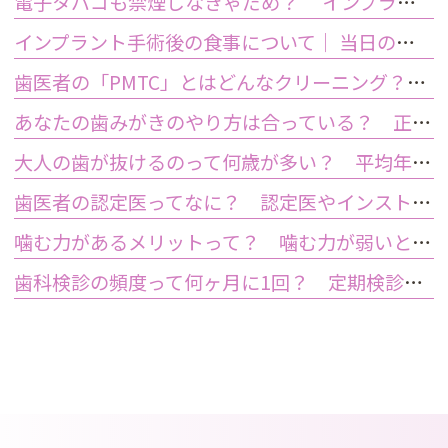
電子タバコも禁煙しなきゃだめ？ インプラント手術前後の喫煙が及ぼす影響とは？
インプラント手術後の食事について｜ 当日の注意点・いつから普通の食事ができる？
歯医者の「PMTC」とはどんなクリーニング？スケーリングとは何が違うの？
あなたの歯みがきのやり方は合っている？ 正しい歯みがき方法と間違った方法
大人の歯が抜けるのって何歳が多い？ 平均年齢と原因について
歯医者の認定医ってなに？ 認定医やインストラクターの資格を持つ歯医者のメリット
噛む力があるメリットって？ 噛む力が弱いとどうなるの？
歯科検診の頻度って何ヶ月に1回？ 定期検診って何するの？