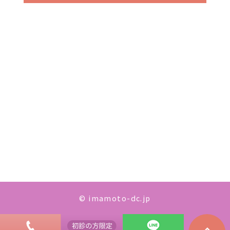
© imamoto-dc.jp