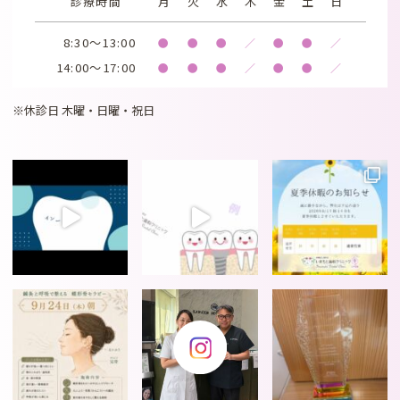
診療時間
月
火
水
木
金
土
日
8:30～13:00
●
●
●
／
●
●
／
14:00～17:00
●
●
●
／
●
●
／
※休診日 木曜・日曜・祝日