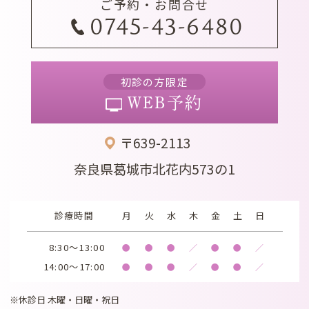
ご予約・お問合せ
0745-43-6480
初診の方限定
WEB予約
〒639-2113
奈良県葛城市北花内573の1
診療時間
月
火
水
木
金
土
日
8:30～13:00
●
●
●
／
●
●
／
14:00～17:00
●
●
●
／
●
●
／
※休診日 木曜・日曜・祝日