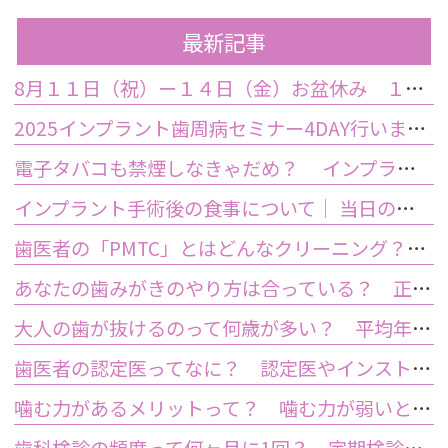
最新記事
8月１１日（祝）ー１４日（金）お盆休み １５日土曜日から診療しております
2025インプラント歯周病セミナー4DAY行いました
電子タバコも禁煙しなきゃだめ？ インプラント手術前後の喫煙が及ぼす影響とは？
インプラント手術後の食事について｜ 当日の注意点・いつから普通の食事ができる？
歯医者の「PMTC」とはどんなクリーニング？スケーリングとは何が違うの？
あなたの歯みがきのやり方は合っている？ 正しい歯みがき方法と間違った方法
大人の歯が抜けるのって何歳が多い？ 平均年齢と原因について
歯医者の認定医ってなに？ 認定医やインストラクターの資格を持つ歯医者のメリット
噛む力があるメリットって？ 噛む力が弱いとどうなるの？
歯科検診の頻度って何ヶ月に1回？ 定期検診って何するの？