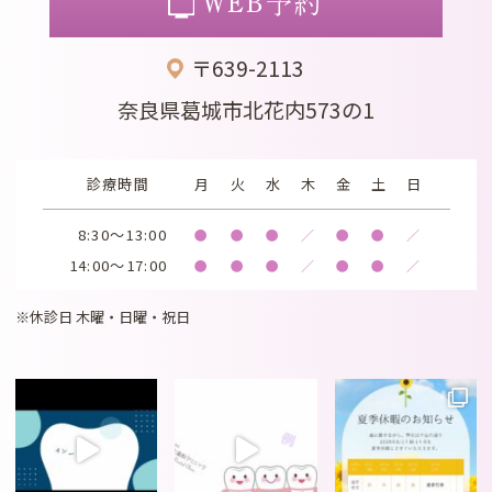
WEB予約
〒639-2113
奈良県葛城市北花内573の1
診療時間
月
火
水
木
金
土
日
8:30～13:00
●
●
●
／
●
●
／
14:00～17:00
●
●
●
／
●
●
／
※休診日 木曜・日曜・祝日